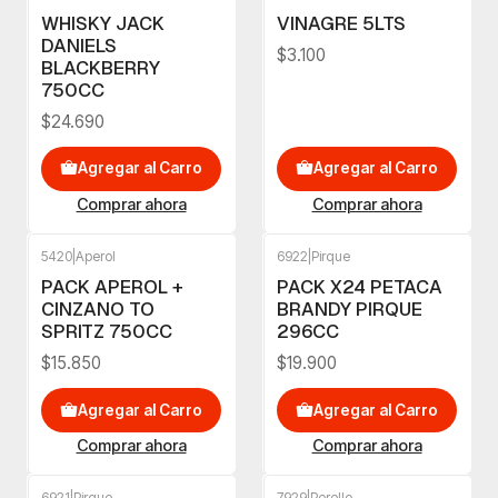
WHISKY JACK
VINAGRE 5LTS
DANIELS
$3.100
BLACKBERRY
750CC
$24.690
Agregar al Carro
Agregar al Carro
Comprar ahora
Comprar ahora
5420
|
Aperol
6922
|
Pirque
PACK APEROL +
PACK X24 PETACA
CINZANO TO
BRANDY PIRQUE
SPRITZ 750CC
296CC
$15.850
$19.900
Agregar al Carro
Agregar al Carro
Comprar ahora
Comprar ahora
6921
|
Pirque
7929
|
Perello