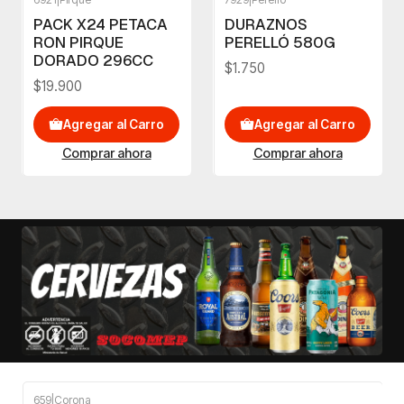
PACK X24 PETACA
DURAZNOS
RON PIRQUE
PERELLÓ 580G
DORADO 296CC
$1.750
$19.900
Agregar al Carro
Agregar al Carro
Comprar ahora
Comprar ahora
659
|
Corona