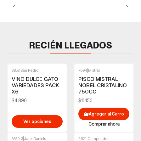
RECIÉN LLEGADOS
3853
|
San Pedro
7094
|
Mistral
VINO DULCE GATO
PISCO MISTRAL
VARIEDADES PACK
NOBEL CRISTALINO
X6
750CC
$4.890
$11.150
Agregar al Carro
Ver opciones
Comprar ahora
5359-3
|
Jack Daniels
2621
|
Campeador