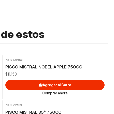
 de estos
7094
|
Mistral
PISCO MISTRAL NOBEL APPLE 750CC
$11.150
Agregar al Carro
Comprar ahora
7091
|
Mistral
-13%
OFF
PISCO MISTRAL 35° 750CC