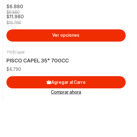
$6.880
$6.880
$11.980
$13.760
Ver opciones
7101
|
Capel
PISCO CAPEL 35° 700CC
$4.790
Agregar al Carro
Comprar ahora