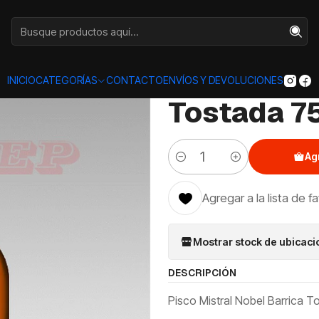
Categorías
LICORES
PISCO
Pisco Mistral Nobel Barrica Tostada
|
Pisco Mist
INICIO
CATEGORÍAS
CONTACTO
ENVÍOS Y DEVOLUCIONES
Tostada 7
Ag
Cantidad
Agregar a la lista de f
Mostrar stock de ubicac
DESCRIPCIÓN
Pisco Mistral Nobel Barrica T