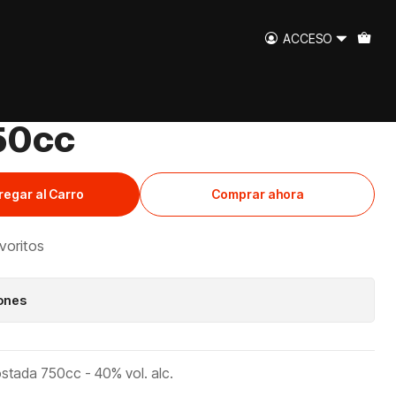
 750cc
ACCESO
ral Nobel Barrica
50cc
regar al Carro
Comprar ahora
avoritos
iones
ostada 750cc - 40% vol. alc.