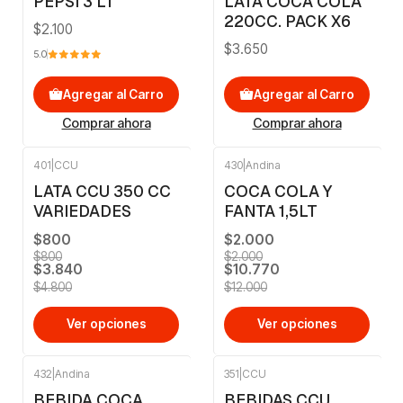
PEPSI 3 LT
LATA COCA COLA
220CC. PACK X6
$2.100
$3.650
5.0
Agregar al Carro
Agregar al Carro
Comprar ahora
Comprar ahora
401
|
CCU
430
|
Andina
-20%
OFF
-10%
OFF
LATA CCU 350 CC
COCA COLA Y
VARIEDADES
FANTA 1,5LT
$800
$2.000
$800
$2.000
$3.840
$10.770
$4.800
$12.000
Ver opciones
Ver opciones
432
|
Andina
351
|
CCU
BEBIDA COCA
BEBIDAS CCU