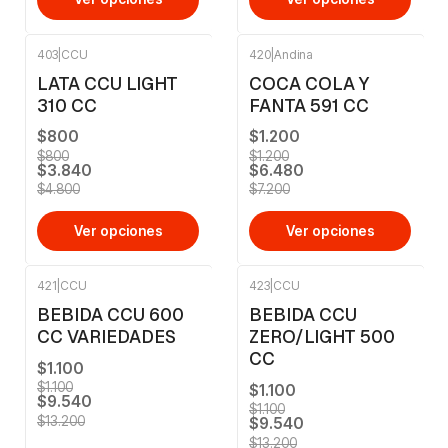
403
|
CCU
420
|
Andina
-20%
OFF
-10%
OFF
LATA CCU LIGHT
COCA COLA Y
310 CC
FANTA 591 CC
$800
$1.200
$800
$1.200
$3.840
$6.480
$4.800
$7.200
Ver opciones
Ver opciones
421
|
CCU
423
|
CCU
-28%
OFF
-28%
OFF
BEBIDA CCU 600
BEBIDA CCU
No disponible
CC VARIEDADES
ZERO/LIGHT 500
CC
$1.100
$1.100
$1.100
$9.540
$1.100
$13.200
$9.540
$13.200