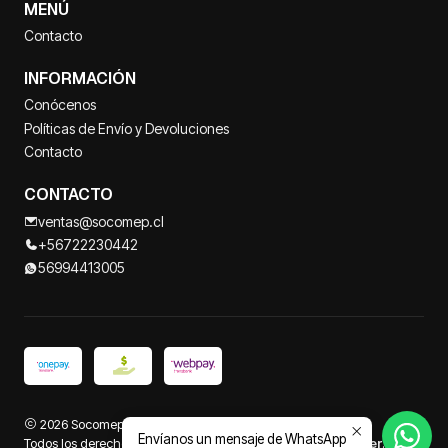
MENÚ
Contacto
INFORMACIÓN
Conócenos
Políticas de Envío y Devoluciones
Contacto
CONTACTO
ventas@socomep.cl
+56722230442
56994413005
2026 Socomep.
Envíanos un mensaje de WhatsApp
Todos los derechos reservados.
Desarrollado por Jumpseller
.