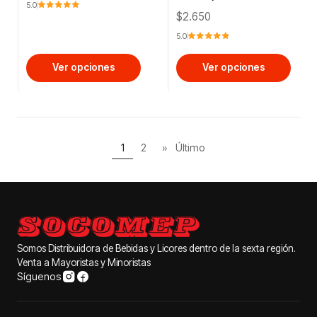
5.0
$2.650
5.0
Ver opciones
Ver opciones
1
2
»
Último
Somos Distribuidora de Bebidas y Licores dentro de la sexta región.
Venta a Mayoristas y Minoristas
Síguenos