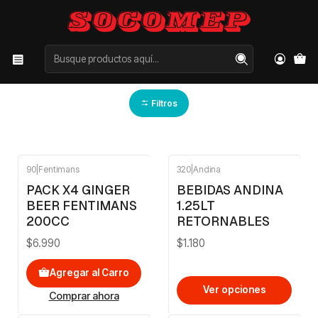
Inicio
Categorías
BEBIDAS
BEBIDAS
Filtros
90
|
Fentimans
320
|
Andina
PACK X4 GINGER
BEBIDAS ANDINA
BEER FENTIMANS
1.25LT
200CC
RETORNABLES
$6.990
$1.180
Agregar al Carro
Ver opciones
Comprar ahora