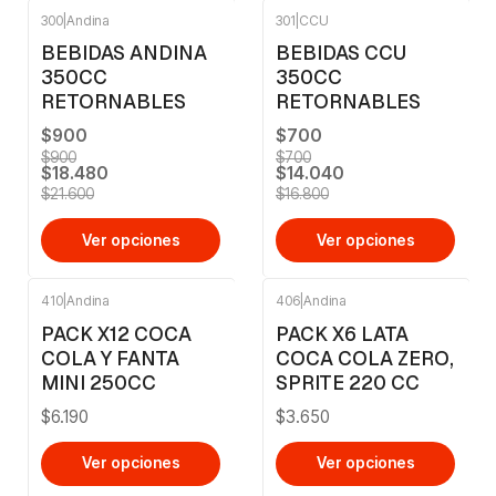
300
|
Andina
301
|
CCU
-14%
OFF
-16%
OFF
BEBIDAS ANDINA
BEBIDAS CCU
350CC
350CC
RETORNABLES
RETORNABLES
$900
$700
$900
$700
$18.480
$14.040
$21.600
$16.800
Ver opciones
Ver opciones
410
|
Andina
406
|
Andina
PACK X12 COCA
PACK X6 LATA
COLA Y FANTA
COCA COLA ZERO,
MINI 250CC
SPRITE 220 CC
$6.190
$3.650
Ver opciones
Ver opciones