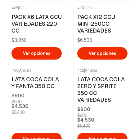
405
|
CCU
411
|
CCU
PACK X6 LATA CCU
PACK X12 CCU
VARIEDADES 220
MINI 250CC
CC
VARIEDADES
$3.850
$6.500
Ver opciones
Ver opciones
400
|
Andina
402
|
Andina
-16%
OFF
-16%
OFF
LATA COCA COLA
LATA COCA COLA
Y FANTA 350 CC
ZERO Y SPRITE
350 CC
$900
VARIEDADES
$900
$4.530
$900
$5.400
$900
$4.530
$5.400
Ver opciones
Ver opciones