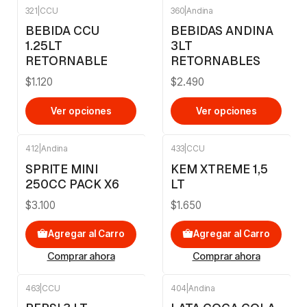
321
|
CCU
360
|
Andina
BEBIDA CCU
BEBIDAS ANDINA
1.25LT
3LT
RETORNABLE
RETORNABLES
$1.120
$2.490
Ver opciones
Ver opciones
412
|
Andina
433
|
CCU
SPRITE MINI
KEM XTREME 1,5
250CC PACK X6
LT
$3.100
$1.650
Agregar al Carro
Agregar al Carro
Comprar ahora
Comprar ahora
463
|
CCU
404
|
Andina