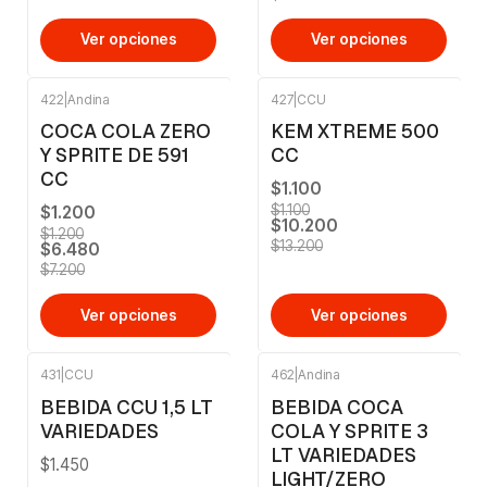
Ver opciones
Ver opciones
422
|
Andina
427
|
CCU
-10%
OFF
-23%
OFF
COCA COLA ZERO
KEM XTREME 500
Y SPRITE DE 591
CC
CC
$1.100
$1.100
$1.200
$10.200
$1.200
$13.200
$6.480
$7.200
Ver opciones
Ver opciones
431
|
CCU
462
|
Andina
BEBIDA CCU 1,5 LT
BEBIDA COCA
VARIEDADES
COLA Y SPRITE 3
LT VARIEDADES
$1.450
LIGHT/ZERO