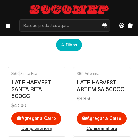
Inicio
Categorías
VINOS
LATE HARVEST
LATE HARVEST
Filtros
3560
|
Santa Rita
3161
|
Artemisa
LATE HARVEST
LATE HARVEST
SANTA RITA
ARTEMISA 500CC
500CC
$3.850
$4.500
Agregar al Carro
Agregar al Carro
Comprar ahora
Comprar ahora