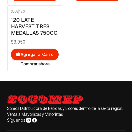
3563
|
120
120 LATE
HARVEST TRES
MEDALLAS 750CC
$3.950
Agregar al Carro
Comprar ahora
Somos Distribuidora de Bebidas y Licores dentro de la sexta región.
Venta a Mayoristas y Minoristas
Síguenos