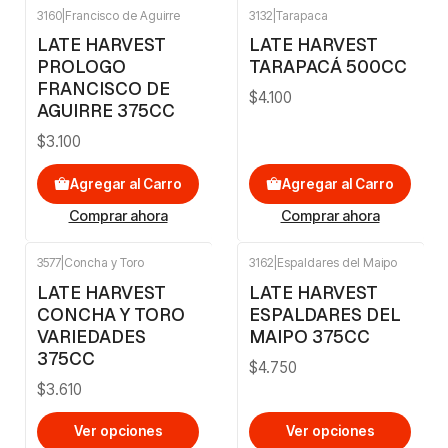
3160
|
Francisco de Aguirre
3132
|
Tarapaca
LATE HARVEST
LATE HARVEST
PROLOGO
TARAPACÁ 500CC
FRANCISCO DE
$4.100
AGUIRRE 375CC
$3.100
Agregar al Carro
Agregar al Carro
Comprar ahora
Comprar ahora
3577
|
Concha y Toro
3162
|
Espaldares del Maipo
LATE HARVEST
LATE HARVEST
CONCHA Y TORO
ESPALDARES DEL
VARIEDADES
MAIPO 375CC
375CC
$4.750
$3.610
Ver opciones
Ver opciones