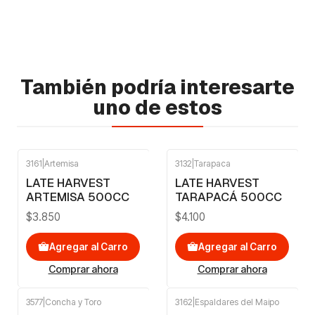
También podría interesarte
uno de estos
3161
|
Artemisa
3132
|
Tarapaca
LATE HARVEST
LATE HARVEST
ARTEMISA 500CC
TARAPACÁ 500CC
$3.850
$4.100
Agregar al Carro
Agregar al Carro
Comprar ahora
Comprar ahora
3577
|
Concha y Toro
3162
|
Espaldares del Maipo