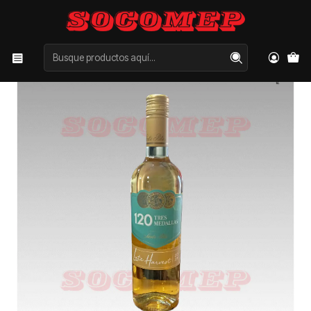
Inicio
Categorías
VINOS
750
120 Late Harvest Tres Medallas 750cc