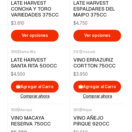
LATE HARVEST
LATE HARVEST
CONCHA Y TORO
ESPALDARES DEL
VARIEDADES 375CC
MAIPO 375CC
$3.610
$4.750
Ver opciones
Ver opciones
3560
|
Santa Rita
3121
|
Errazuriz
LATE HARVEST
VINO ERRAZURIZ
SANTA RITA 500CC
CORTTON 750CC
$4.500
$3.950
Agregar al Carro
Agregar al Carro
Comprar ahora
Comprar ahora
3535
|
Macaya
3813
|
Pirque
-11%
OFF
VINO MACAYA
VINO AÑEJO
RESERVA 750CC
PIRQUE 920CC