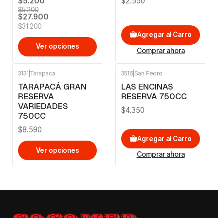
$5.200
$2.550
$5.200
$27.900
$31.200
Agregar al Carro
Ver opciones
Comprar ahora
3131
|
Tarapaca
3516
|
San Pedro
TARAPACÁ GRAN
LAS ENCINAS
RESERVA
RESERVA 750CC
VARIEDADES
$4.350
750CC
$8.590
Agregar al Carro
Ver opciones
Comprar ahora