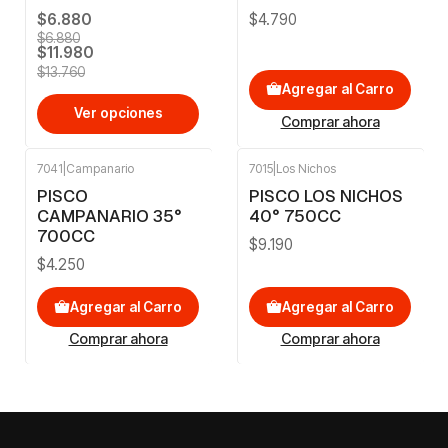
$6.880
$4.790
$6.880
$11.980
$13.760
Agregar al Carro
Ver opciones
Comprar ahora
7041
|
Campanario
7015
|
Los Nichos
PISCO
PISCO LOS NICHOS
CAMPANARIO 35°
40° 750CC
700CC
$9.190
$4.250
Agregar al Carro
Agregar al Carro
Comprar ahora
Comprar ahora