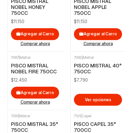
PISCO MISTRAL
PISCO MISTRAL
NOBEL HONEY
NOBEL APPLE
750CC
750CC
$11.150
$11.150
Agregar al Carro
Agregar al Carro
Comprar ahora
Comprar ahora
7097
|
Mistral
7092
|
Mistral
PISCO MISTRAL
PISCO MISTRAL 40°
NOBEL FIRE 750CC
750CC
$12.450
$7.790
Agregar al Carro
Ver opciones
Comprar ahora
7091
|
Mistral
7101
|
Capel
-13%
OFF
PISCO MISTRAL 35°
PISCO CAPEL 35°
750CC
700CC