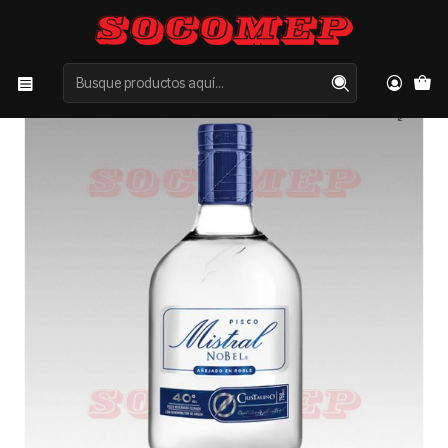
Inicio
Categorías
LICORES
PISCO
Pisco Mistral Nobel Cristalino 750cc