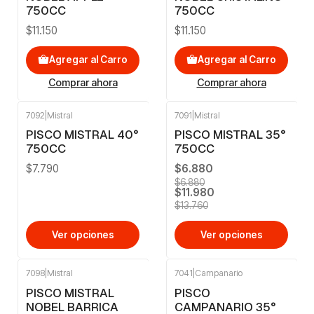
750CC
750CC
$11.150
$11.150
Agregar al Carro
Agregar al Carro
Comprar ahora
Comprar ahora
7092
|
Mistral
7091
|
Mistral
-13%
OFF
PISCO MISTRAL 40°
PISCO MISTRAL 35°
750CC
750CC
$7.790
$6.880
$6.880
$11.980
$13.760
Ver opciones
Ver opciones
7098
|
Mistral
7041
|
Campanario
PISCO MISTRAL
PISCO
NOBEL BARRICA
CAMPANARIO 35°