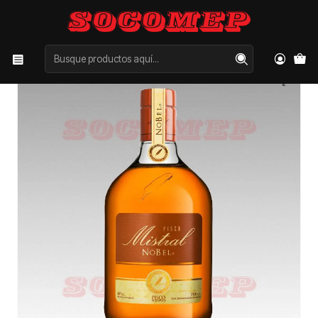
Inicio
Categorías
LICORES
PISCO
Pisco Mistral Nobel 750cc