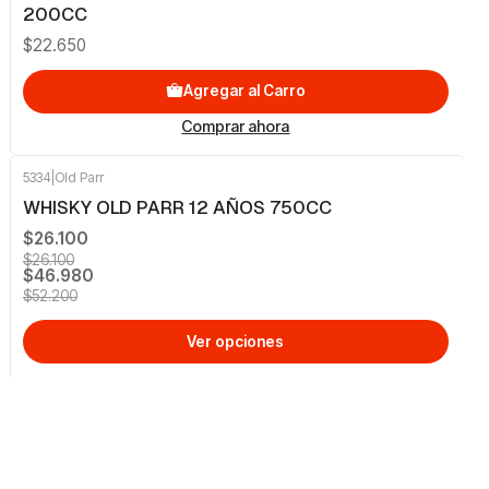
200CC
$22.650
Agregar al Carro
Comprar ahora
5334
|
Old Parr
-10%
OFF
WHISKY OLD PARR 12 AÑOS 750CC
$26.100
$26.100
$46.980
$52.200
Ver opciones