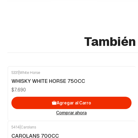
También 
5331
|
White Horse
WHISKY WHITE HORSE 750CC
$7.690
Agregar al Carro
Comprar ahora
5414
|
Carolans
CAROLANS 700CC