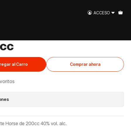
 200cc
ACCESO
etaca Whisky White
cc
regar al Carro
Comprar ahora
avoritos
iones
te Horse de 200cc 40% vol. alc.