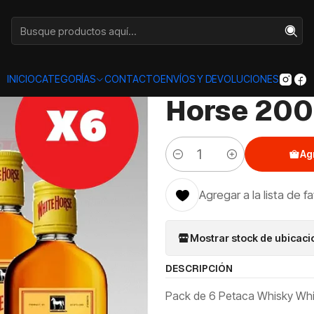
Categorías
LICORES
OTROS
Pack x6 Petaca Whisky White Horse
|
Pack x6 P
INICIO
CATEGORÍAS
CONTACTO
ENVÍOS Y DEVOLUCIONES
Horse 200
Ag
Cantidad
Agregar a la lista de f
Mostrar stock de ubicac
DESCRIPCIÓN
Pack de 6 Petaca Whisky Whi