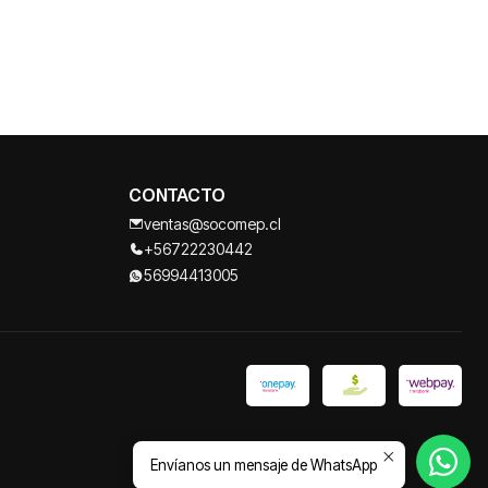
CONTACTO
ventas@socomep.cl
+56722230442
56994413005
Envíanos un mensaje de WhatsApp