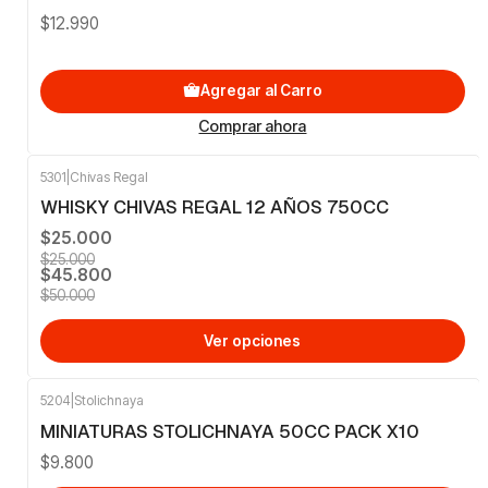
$12.990
Agregar al Carro
Comprar ahora
5301
|
Chivas Regal
-8%
OFF
WHISKY CHIVAS REGAL 12 AÑOS 750CC
$25.000
$25.000
$45.800
$50.000
Ver opciones
5204
|
Stolichnaya
MINIATURAS STOLICHNAYA 50CC PACK X10
$9.800