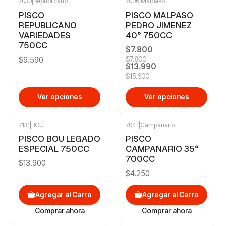
7030
|
Republicano
7006
|
Malpaso
-10%
OFF
PISCO
PISCO MALPASO
REPUBLICANO
PEDRO JIMENEZ
VARIEDADES
40° 750CC
750CC
$7.800
$9.590
$7.800
$13.990
$15.600
Ver opciones
Ver opciones
7131
|
BOU
7041
|
Campanario
PISCO BOU LEGADO
PISCO
ESPECIAL 750CC
CAMPANARIO 35°
700CC
$13.900
$4.250
Agregar al Carro
Agregar al Carro
Comprar ahora
Comprar ahora