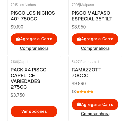
7015
|
Los Nichos
7005
|
Malpaso
PISCO LOS NICHOS
PISCO MALPASO
40° 750CC
ESPECIAL 35° 1LT
$9.190
$8.950
Agregar al Carro
Agregar al Carro
Comprar ahora
Comprar ahora
7106
|
Capel
5427
|
Ramazzotti
PACK X4 PISCO
RAMAZZOTTI
CAPEL ICE
700CC
VARIEDADES
$9.990
275CC
5.0
$3.750
Agregar al Carro
Ver opciones
Comprar ahora