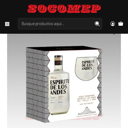
Inicio
Categorías
LICORES
PISCO
Pisco Espíritu de los Andes con Copa 750cc