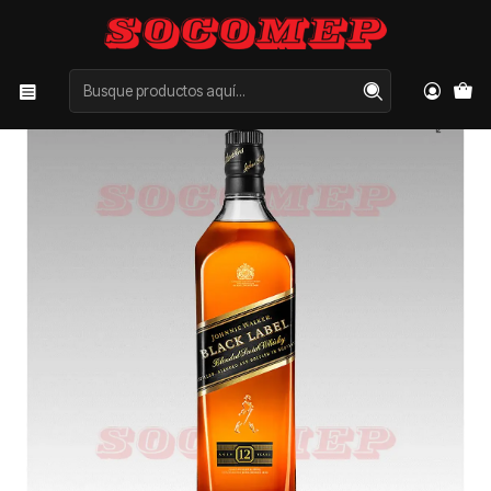
Inicio
Categorías
LICORES
WHISKY
Whisky Johnnie Walker Etiqueta Negra 750cc