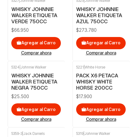
5327
|
Johnnie Walker
5325
|
Johnnie Walker
WHISKY JOHNNIE
WHISKY JOHNNIE
WALKER ETIQUETA
WALKER ETIQUETA
VERDE 750CC
AZUL 750CC
$66.950
$273.780
Agregar al Carro
Agregar al Carro
Comprar ahora
Comprar ahora
5324
|
Johnnie Walker
5221
|
White Horse
WHISKY JOHNNIE
PACK X6 PETACA
WALKER ETIQUETA
WHISKY WHITE
NEGRA 750CC
HORSE 200CC
$25.500
$17.900
Agregar al Carro
Agregar al Carro
Comprar ahora
Comprar ahora
5359-3
|
Jack Daniels
5319
|
Johnnie Walker