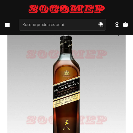
Inicio
Categorías
LICORES
WHISKY
Whisky Johnnie Walker Double Black 750cc