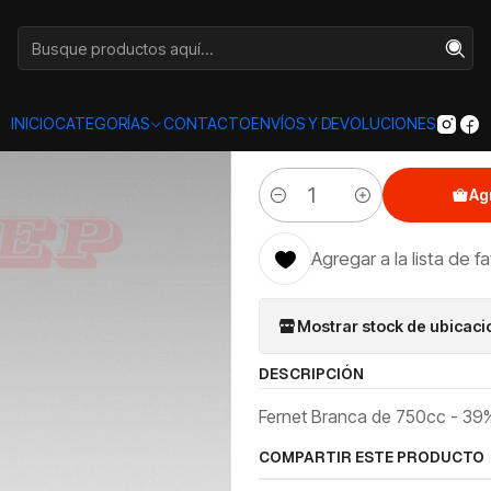
Inicio
Categorías
LICORES
Fernet Branca 750cc
|
Fernet Br
INICIO
CATEGORÍAS
CONTACTO
ENVÍOS Y DEVOLUCIONES
Ag
Cantidad
Agregar a la lista de f
Mostrar stock de ubicac
DESCRIPCIÓN
Fernet Branca de 750cc - 39% 
COMPARTIR ESTE PRODUCTO