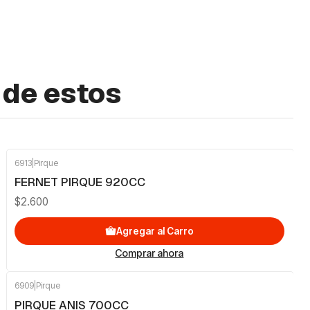
 de estos
6913
|
Pirque
FERNET PIRQUE 920CC
$2.600
Agregar al Carro
Comprar ahora
6909
|
Pirque
PIRQUE ANIS 700CC