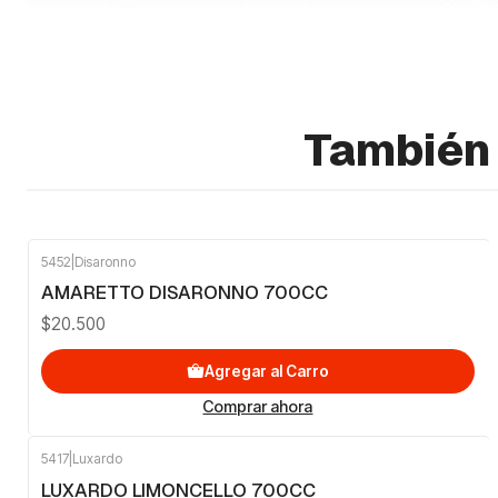
También 
5452
|
Disaronno
AMARETTO DISARONNO 700CC
$20.500
Agregar al Carro
Comprar ahora
5417
|
Luxardo
LUXARDO LIMONCELLO 700CC