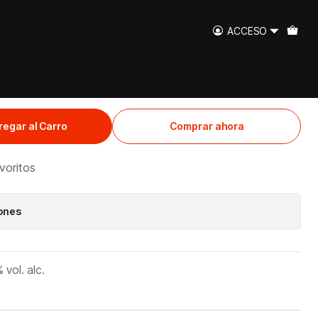
ACCESO
anca 750cc
regar al Carro
Comprar ahora
avoritos
iones
vol. alc.