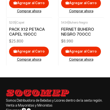
Agregar al Carro
Agregar al Carro
Comprar ahora
Comprar ahora
5205
|
Capel
5434
|
Buhero Negro
PACK X12 PETACA
FERNET BUHERO
CAPEL 190CC
NEGRO 700CC
$25.800
$8.990
Agregar al Carro
Agregar al Carro
Comprar ahora
Comprar ahora
Somos Distribuidora de Bebidas y Licores dentro de la sexta región.
Venta a Mayoristas y Minoristas