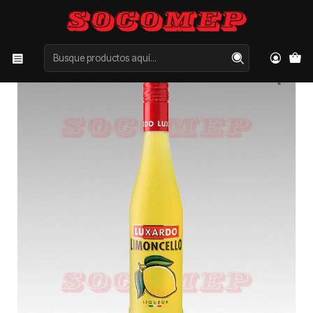
Inicio
Categorías
LICORES
OTROS
Luxardo Limoncello 700cc