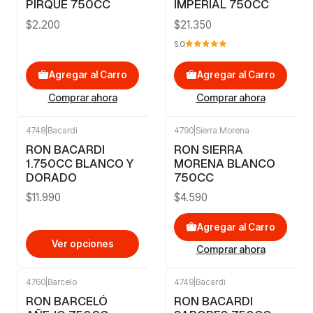
PIRQUE 750CC
IMPERIAL 750CC
$2.200
$21.350
5.0
Agregar al Carro
Agregar al Carro
Comprar ahora
Comprar ahora
4748
|
Bacardi
4790
|
Sierra Morena
RON BACARDI
RON SIERRA
1.750CC BLANCO Y
MORENA BLANCO
DORADO
750CC
$11.990
$4.590
Agregar al Carro
Ver opciones
Comprar ahora
4760
|
Barcelo
4749
|
Bacardi
-14%
OFF
RON BARCELÓ
RON BACARDI