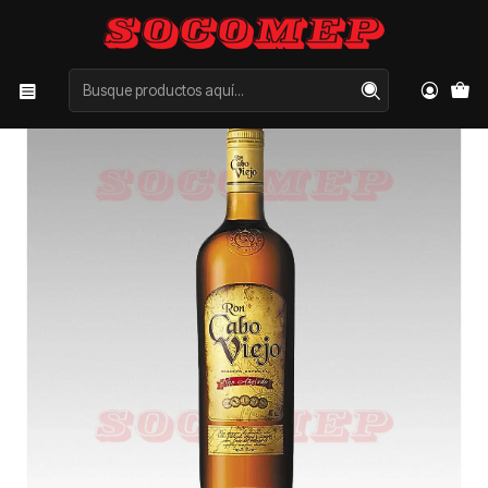
Inicio
Categorías
LICORES
RON
Ron Cabo Viejo 750cc