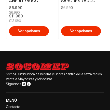
AÑEJO 750CC
SABORES 750CC
$6.990
$6.990
$6.990
$11.980
$13.980
Ver opciones
Ver opciones
Somos Distribuidora de Bebidas y Licores dentro de la sexta región.
Venta a Mayoristas y Minoristas
Síguenos
MENÚ
Contacto