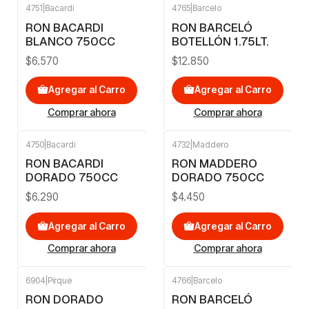
4751
|
Bacardi
4765
|
Barcelo
RON BACARDI
RON BARCELÓ
BLANCO 750CC
BOTELLÓN 1.75LT.
$6.570
$12.850
Agregar al Carro
Agregar al Carro
Comprar ahora
Comprar ahora
4750
|
Bacardi
4732
|
Maddero
RON BACARDI
RON MADDERO
DORADO 750CC
DORADO 750CC
$6.290
$4.450
Agregar al Carro
Agregar al Carro
Comprar ahora
Comprar ahora
6904
|
Pirque
4766
|
Barcelo
RON DORADO
RON BARCELÓ