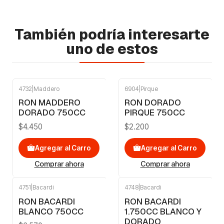
También podría interesarte
uno de estos
4732
|
Maddero
6904
|
Pirque
RON MADDERO
RON DORADO
DORADO 750CC
PIRQUE 750CC
$4.450
$2.200
Agregar al Carro
Agregar al Carro
Comprar ahora
Comprar ahora
4751
|
Bacardi
4748
|
Bacardi
RON BACARDI
RON BACARDI
BLANCO 750CC
1.750CC BLANCO Y
DORADO