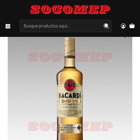
Inicio
Categorías
LICORES
RON
Ron Bacardi Dorado 750cc