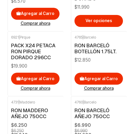
$6.570
$11.990
Agregar al Carro
Ver opciones
Comprar ahora
6921
|
Pirque
4765
|
Barcelo
PACK X24 PETACA
RON BARCELÓ
RON PIRQUE
BOTELLÓN 1.75LT.
DORADO 296CC
$12.850
$19.900
Agregar al Carro
Agregar al Carro
Comprar ahora
Comprar ahora
4731
|
Maddero
4760
|
Barcelo
-10%
OFF
-14%
OFF
RON MADDERO
RON BARCELÓ
AÑEJO 750CC
AÑEJO 750CC
$6.250
$6.990
$6.250
$6.990