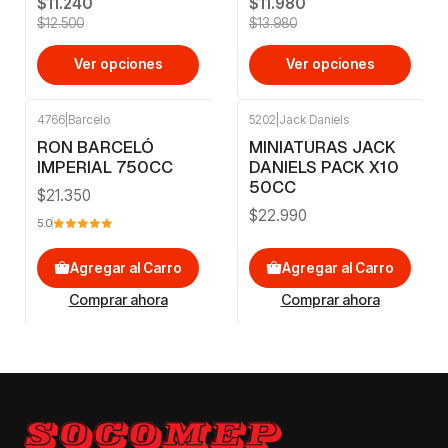
$11.240
$11.980
$12.500
$13.980
Ver opciones
Ver opciones
4766
|
Barcelo
5202
|
Jack Daniels
RON BARCELÓ
MINIATURAS JACK
IMPERIAL 750CC
DANIELS PACK X10
50CC
$21.350
$22.990
5.0
Agregar al Carro
Agregar al Carro
Comprar ahora
Comprar ahora