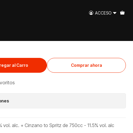
cc
ACCESO
l + Cinzano to Spritz
regar al Carro
Comprar ahora
avoritos
iones
vol. alc. + Cinzano to Spritz de 750cc - 11.5% vol. alc