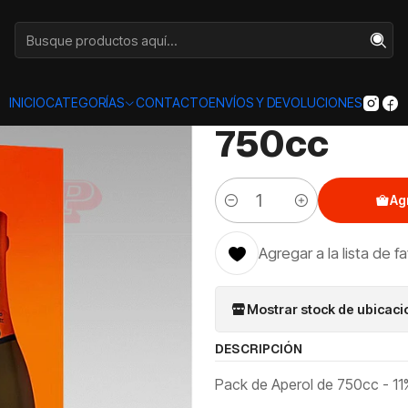
icio
Categorías
VINOS
750
Pack Aperol + Cinzano to Spritz 750
|
Pack Apero
INICIO
CATEGORÍAS
CONTACTO
ENVÍOS Y DEVOLUCIONES
750cc
Ag
Cantidad
Agregar a la lista de f
Mostrar stock de ubicac
DESCRIPCIÓN
Pack de Aperol de 750cc - 11% 