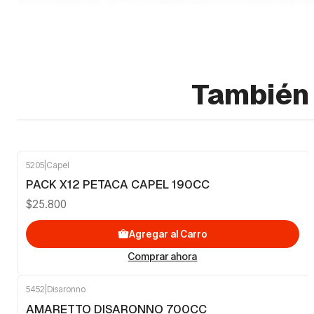
También 
5205
|
Capel
PACK X12 PETACA CAPEL 190CC
$25.800
Agregar al Carro
Comprar ahora
5452
|
Disaronno
AMARETTO DISARONNO 700CC