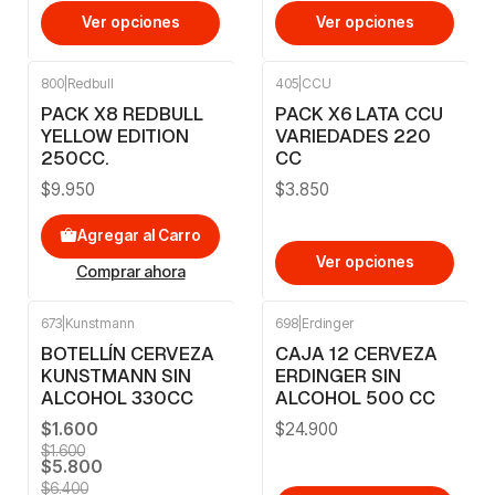
Ver opciones
Ver opciones
800
|
Redbull
405
|
CCU
PACK X8 REDBULL
PACK X6 LATA CCU
YELLOW EDITION
VARIEDADES 220
250CC.
CC
$9.950
$3.850
Agregar al Carro
Ver opciones
Comprar ahora
673
|
Kunstmann
698
|
Erdinger
-9%
OFF
BOTELLÍN CERVEZA
CAJA 12 CERVEZA
KUNSTMANN SIN
ERDINGER SIN
ALCOHOL 330CC
ALCOHOL 500 CC
$1.600
$24.900
$1.600
$5.800
$6.400