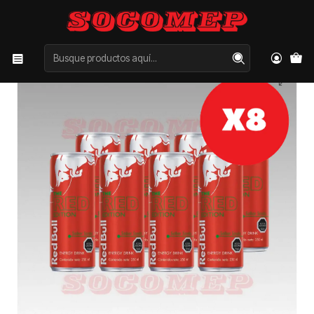
Inicio
Categorías
ISOTÓNICAS Y ENERGÉTICAS
ENERGÉTICAS
Pack x8 RedBull Sandía 250cc