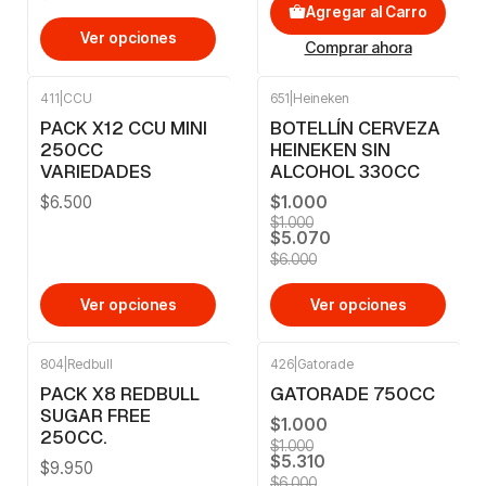
Agregar al Carro
Ver opciones
Comprar ahora
411
|
CCU
651
|
Heineken
-16%
OFF
PACK X12 CCU MINI
BOTELLÍN CERVEZA
250CC
HEINEKEN SIN
VARIEDADES
ALCOHOL 330CC
$6.500
$1.000
$1.000
$5.070
$6.000
Ver opciones
Ver opciones
804
|
Redbull
426
|
Gatorade
-12%
OFF
PACK X8 REDBULL
GATORADE 750CC
SUGAR FREE
$1.000
250CC.
$1.000
$5.310
$9.950
$6.000