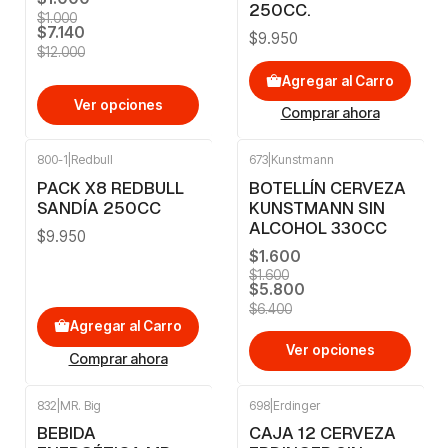
250CC.
$1.000
$7.140
$9.950
$12.000
Agregar al Carro
Ver opciones
Comprar ahora
800-1
|
Redbull
673
|
Kunstmann
-9%
OFF
PACK X8 REDBULL
BOTELLÍN CERVEZA
SANDÍA 250CC
KUNSTMANN SIN
ALCOHOL 330CC
$9.950
$1.600
$1.600
$5.800
$6.400
Agregar al Carro
Ver opciones
Comprar ahora
832
|
MR. Big
698
|
Erdinger
-7%
OFF
BEBIDA
CAJA 12 CERVEZA