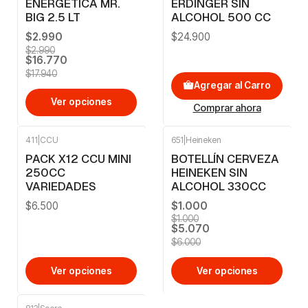
ENERGÉTICA MR.
ERDINGER SIN
BIG 2.5 LT
ALCOHOL 500 CC
$2.990
$24.900
$2.990
$16.770
$17.940
Agregar al Carro
Ver opciones
Comprar ahora
411
|
CCU
651
|
Heineken
-16%
OFF
PACK X12 CCU MINI
BOTELLÍN CERVEZA
250CC
HEINEKEN SIN
VARIEDADES
ALCOHOL 330CC
$6.500
$1.000
$1.000
$5.070
$6.000
Ver opciones
Ver opciones