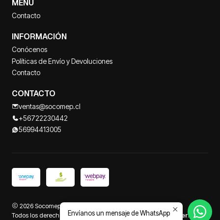
MENÚ
Contacto
INFORMACIÓN
Conócenos
Políticas de Envío y Devoluciones
Contacto
CONTACTO
ventas@socomep.cl
+56722230442
56994413005
2026 Socomep.
Envíanos un mensaje de WhatsApp
Todos los derechos reservados.
Desarrollado por Jumpseller
.