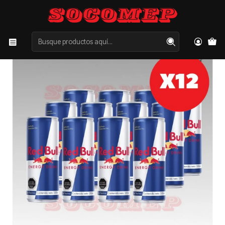
Inicio
Categorías
ISOTÓNICAS Y ENERGÉTICAS
ENERGÉTICAS
Pack x12 RedBull 250cc