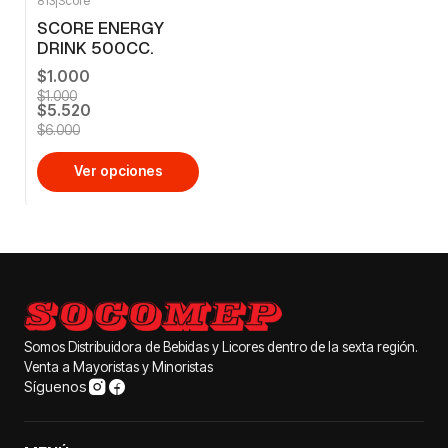
813
|
Score
-8%
OFF
SCORE ENERGY
DRINK 500CC.
$1.000
$1.000
$5.520
$6.000
Ver opciones
Somos Distribuidora de Bebidas y Licores dentro de la sexta región.
Venta a Mayoristas y Minoristas
Síguenos