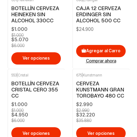
-16%
OFF
BOTELLÍN CERVEZA
CAJA 12 CERVEZA
HEINEKEN SIN
ERDINGER SIN
ALCOHOL 330CC
ALCOHOL 500 CC
$1.000
$24.900
$1.000
$5.070
$6.000
Agregar al Carro
Ver opciones
Comprar ahora
553
|
Cristal
675
|
Kunstmann
-18%
OFF
-10%
OFF
BOTELLÍN CERVEZA
CERVEZA
CRISTAL CERO 355
KUNSTMANN GRAN
CC
TOROBAYO 480 CC
$1.000
$2.990
$1.000
$2.990
$4.950
$32.220
$6.000
$35.880
Ver opciones
Ver opciones