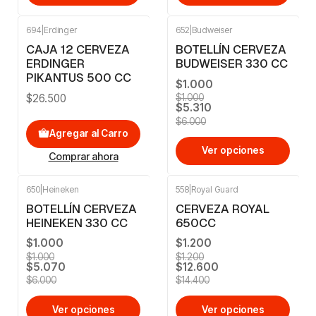
694
|
Erdinger
652
|
Budweiser
-12%
OFF
CAJA 12 CERVEZA
BOTELLÍN CERVEZA
ERDINGER
BUDWEISER 330 CC
PIKANTUS 500 CC
$1.000
$26.500
$1.000
$5.310
$6.000
Agregar al Carro
Ver opciones
Comprar ahora
650
|
Heineken
558
|
Royal Guard
-16%
OFF
-13%
OFF
BOTELLÍN CERVEZA
CERVEZA ROYAL
HEINEKEN 330 CC
650CC
$1.000
$1.200
$1.000
$1.200
$5.070
$12.600
$6.000
$14.400
Ver opciones
Ver opciones