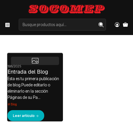
Inicio
Blog
Blog
19/6/2025
Entrada del Blog
Esta es tu primera publicación
de blog.Puede editarlo o
eliminarlo en la sección
Páginas de su Pa...
Blog
Leer artículo