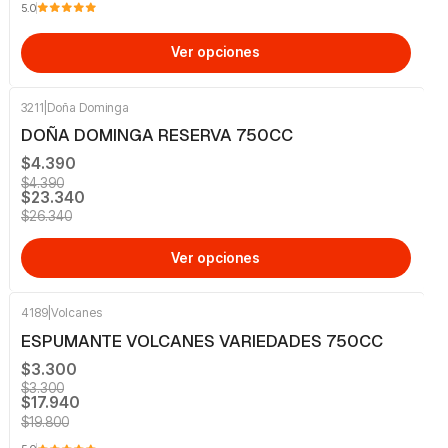
5.0
Ver opciones
3211
|
Doña Dominga
-11%
OFF
DOÑA DOMINGA RESERVA 750CC
$4.390
$4.390
$23.340
$26.340
Ver opciones
4189
|
Volcanes
-9%
OFF
ESPUMANTE VOLCANES VARIEDADES 750CC
$3.300
$3.300
$17.940
$19.800