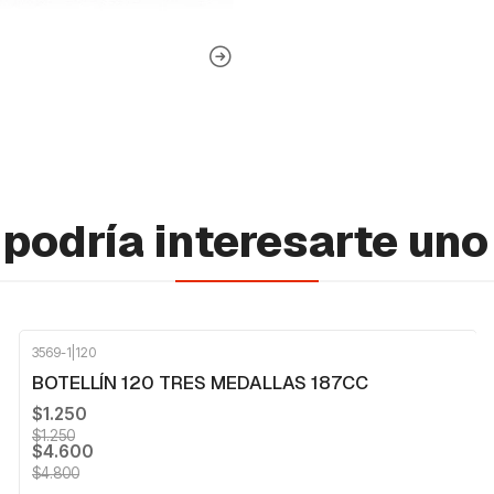
podría interesarte uno
3569-1
|
120
-4%
OFF
BOTELLÍN 120 TRES MEDALLAS 187CC
$1.250
$1.250
$4.600
$4.800