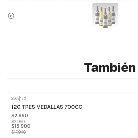
También 
3565
|
120
-11%
OFF
120 TRES MEDALLAS 700CC
$2.990
$2.990
$15.900
$17.940