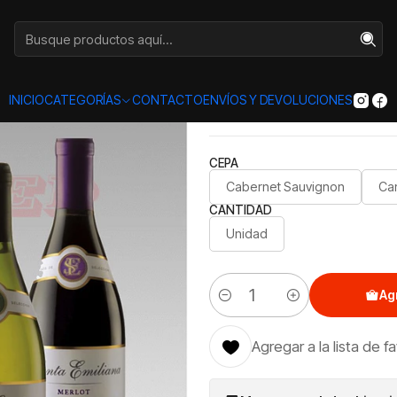
Inicio
Categorías
VINOS
750
Santa Emiliana 700cc
|
Santa Emi
INICIO
CATEGORÍAS
CONTACTO
ENVÍOS Y DEVOLUCIONES
CEPA
Cabernet Sauvignon
Ca
CANTIDAD
Unidad
Ag
Cantidad
Agregar a la lista de f