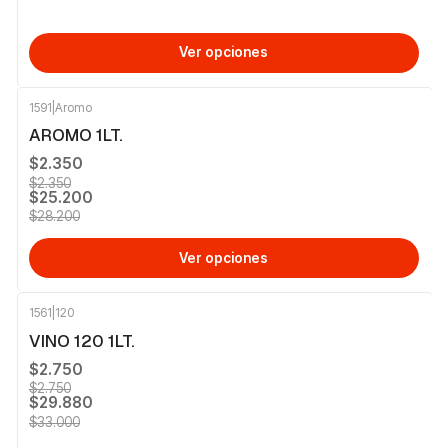
Ver opciones
1591
|
Aromo
-11%
OFF
AROMO 1LT.
$2.350
$2.350
$25.200
$28.200
Ver opciones
1561
|
120
-9%
OFF
VINO 120 1LT.
$2.750
$2.750
$29.880
$33.000