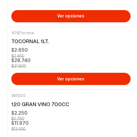
Ver opciones
1579
|
Tocornal
-10%
OFF
TOCORNAL 1LT.
$2.650
$2.650
$28.740
$31.800
Ver opciones
3561
|
120
-11%
OFF
120 GRAN VINO 700CC
$2.250
$2.250
$11.970
$13.500