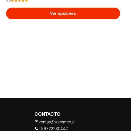
5.0
Ver opciones
CONTACTO
ventas@socomep.cl
+56722230442