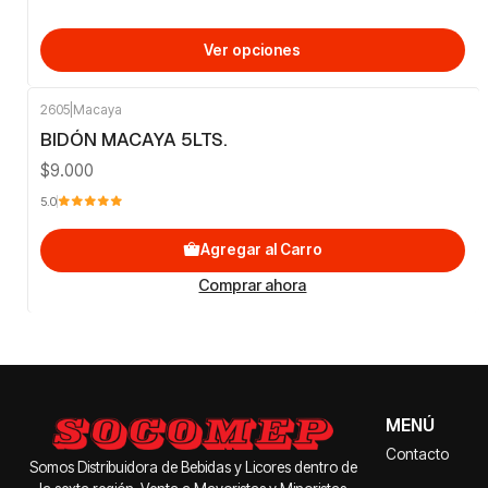
Ver opciones
2605
|
Macaya
BIDÓN MACAYA 5LTS.
$9.000
5.0
Agregar al Carro
Comprar ahora
MENÚ
Contacto
Somos Distribuidora de Bebidas y Licores dentro de