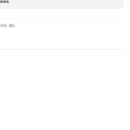
iones
ol. alc.