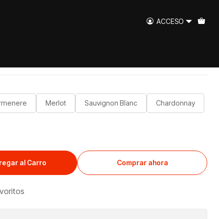
ACCESO
liana 700cc
rmenere
Merlot
Sauvignon Blanc
Chardonnay
regar al Carro
Comprar ahora
avoritos