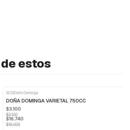
 de estos
3212
|
Doña Dominga
-7%
OFF
DOÑA DOMINGA VARIETAL 750CC
$3.100
$3.100
$16.740
$18.000