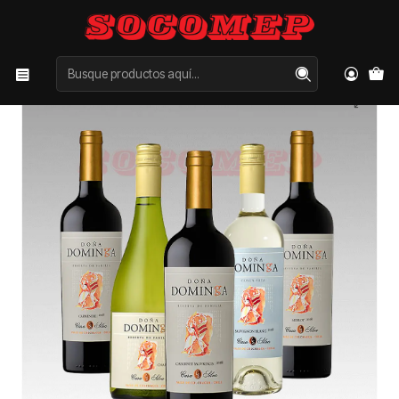
Inicio
Categorías
VINOS
750
Doña Dominga Reserva 750cc