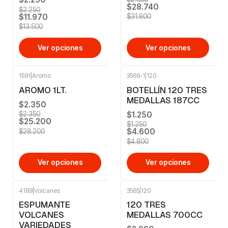
$28.740
$2.250
$11.970
$31.800
$13.500
Ver opciones
Ver opciones
1591
|
Aromo
3569-1
|
120
-11%
OFF
-4%
OFF
AROMO 1LT.
BOTELLÍN 120 TRES
MEDALLAS 187CC
$2.350
$1.250
$2.350
$25.200
$1.250
$4.600
$28.200
$4.800
Ver opciones
Ver opciones
4189
|
Volcanes
3565
|
120
-9%
OFF
-11%
OFF
ESPUMANTE
120 TRES
VOLCANES
MEDALLAS 700CC
VARIEDADES