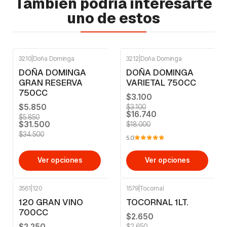
También podría interesarte
uno de estos
3210
|
Doña Dominga
3212
|
Doña Dominga
-9%
OFF
-7%
OFF
DOÑA DOMINGA
DOÑA DOMINGA
GRAN RESERVA
VARIETAL 750CC
750CC
$3.100
$5.850
$3.100
$16.740
$5.850
$31.500
$18.000
$34.500
5.0
Ver opciones
Ver opciones
3561
|
120
1579
|
Tocornal
-11%
OFF
-10%
OFF
120 GRAN VINO
TOCORNAL 1LT.
700CC
$2.650
$2.250
$2.650