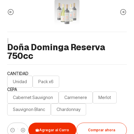
|
Doña Dominga Reserva
750cc
CANTIDAD
Unidad
Pack x6
CEPA
Cabernet Sauvignon
Carmenere
Merlot
Sauvignon Blanc
Chardonnay
Agregar al Carro
Comprar ahora
Cantidad