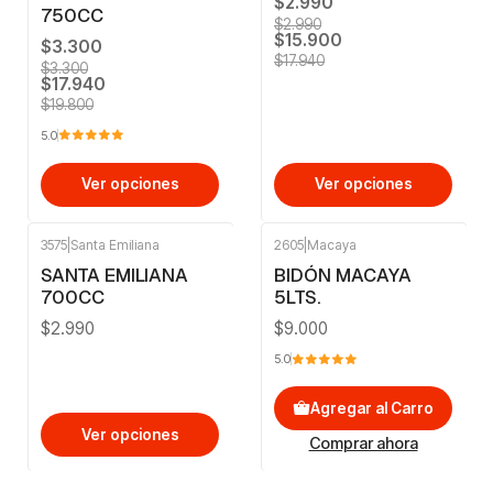
$2.990
750CC
$2.990
$15.900
$3.300
$17.940
$3.300
$17.940
$19.800
5.0
Ver opciones
Ver opciones
3575
|
Santa Emiliana
2605
|
Macaya
SANTA EMILIANA
BIDÓN MACAYA
700CC
5LTS.
$2.990
$9.000
5.0
Agregar al Carro
Ver opciones
Comprar ahora