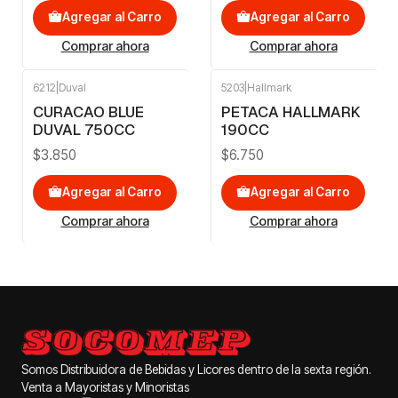
Agregar al Carro
Agregar al Carro
Comprar ahora
Comprar ahora
6212
|
Duval
5203
|
Hallmark
CURACAO BLUE
PETACA HALLMARK
DUVAL 750CC
190CC
$3.850
$6.750
Agregar al Carro
Agregar al Carro
Comprar ahora
Comprar ahora
Somos Distribuidora de Bebidas y Licores dentro de la sexta región.
Venta a Mayoristas y Minoristas