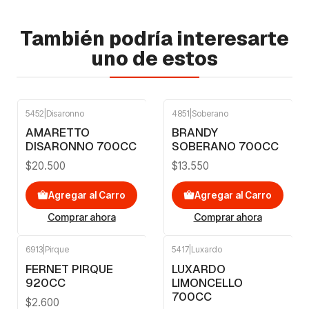
También podría interesarte
uno de estos
5452
|
Disaronno
4851
|
Soberano
AMARETTO
BRANDY
DISARONNO 700CC
SOBERANO 700CC
$20.500
$13.550
Agregar al Carro
Agregar al Carro
Comprar ahora
Comprar ahora
6913
|
Pirque
5417
|
Luxardo
FERNET PIRQUE
LUXARDO
920CC
LIMONCELLO
700CC
$2.600