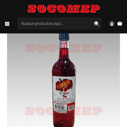
Inicio
Categorías
LICORES
OTROS
Pirque Cherry 700cc