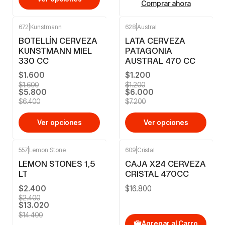
Comprar ahora
672
|
Kunstmann
628
|
Austral
-9%
OFF
-17%
OFF
BOTELLÍN CERVEZA
LATA CERVEZA
KUNSTMANN MIEL
PATAGONIA
330 CC
AUSTRAL 470 CC
$1.600
$1.200
$1.600
$1.200
$5.800
$6.000
$6.400
$7.200
Ver opciones
Ver opciones
557
|
Lemon Stone
609
|
Cristal
-10%
OFF
LEMON STONES 1,5
CAJA X24 CERVEZA
LT
CRISTAL 470CC
$2.400
$16.800
$2.400
$13.020
$14.400
Agregar al Carro