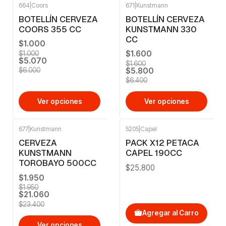
664
|
Coors
671
|
Kunstmann
-16%
OFF
-9%
OFF
BOTELLÍN CERVEZA
BOTELLÍN CERVEZA
COORS 355 CC
KUNSTMANN 330
CC
$1.000
$1.600
$1.000
$5.070
$1.600
$5.800
$6.000
$6.400
Ver opciones
Ver opciones
677
|
Kunstmann
5205
|
Capel
-10%
OFF
CERVEZA
PACK X12 PETACA
KUNSTMANN
CAPEL 190CC
TOROBAYO 500CC
$25.800
$1.950
$1.950
$21.060
$23.400
Agregar al Carro
Ver opciones