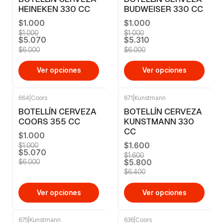
HEINEKEN 330 CC
BUDWEISER 330 CC
$1.000
$1.000
$1.000
$1.000
$5.070
$5.310
$6.000
$6.000
Ver opciones
Ver opciones
664
|
Coors
671
|
Kunstmann
-16%
OFF
-9%
OFF
BOTELLÍN CERVEZA
BOTELLÍN CERVEZA
COORS 355 CC
KUNSTMANN 330
CC
$1.000
$1.600
$1.000
$5.070
$1.600
$5.800
$6.000
$6.400
Ver opciones
Ver opciones
675
|
Kunstmann
636
|
Coors