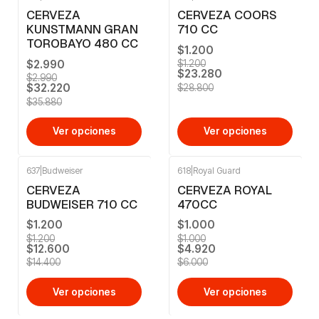
-10%
OFF
-19%
OFF
CERVEZA
CERVEZA COORS
KUNSTMANN GRAN
710 CC
TOROBAYO 480 CC
$1.200
$2.990
$1.200
$23.280
$2.990
$32.220
$28.800
$35.880
Ver opciones
Ver opciones
637
|
Budweiser
618
|
Royal Guard
-13%
OFF
-18%
OFF
CERVEZA
CERVEZA ROYAL
BUDWEISER 710 CC
470CC
$1.200
$1.000
$1.200
$1.000
$12.600
$4.920
$14.400
$6.000
Ver opciones
Ver opciones