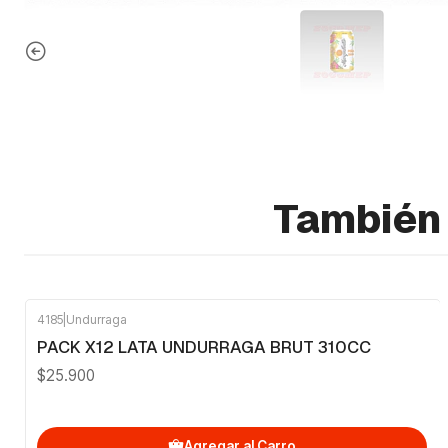
También 
4185
|
Undurraga
PACK X12 LATA UNDURRAGA BRUT 310CC
$25.900
Agregar al Carro