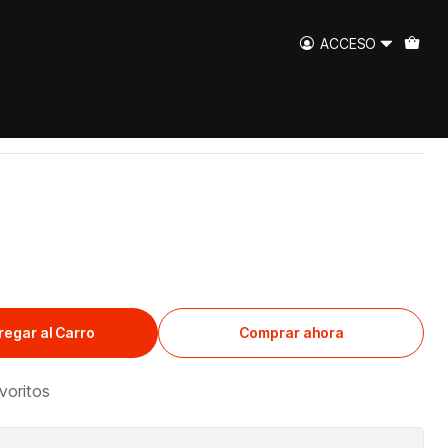
ACCESO
uehuito 350cc
regar al Carro
Comprar ahora
avoritos