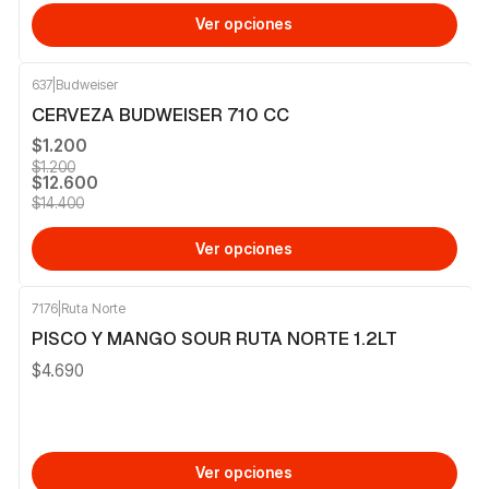
Ver opciones
637
|
Budweiser
-13%
OFF
CERVEZA BUDWEISER 710 CC
$1.200
$1.200
$12.600
$14.400
Ver opciones
7176
|
Ruta Norte
PISCO Y MANGO SOUR RUTA NORTE 1.2LT
$4.690
Ver opciones