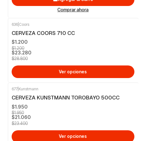
Comprar ahora
636
|
Coors
-19%
OFF
CERVEZA COORS 710 CC
$1.200
$1.200
$23.280
$28.800
Ver opciones
677
|
Kunstmann
-10%
OFF
CERVEZA KUNSTMANN TOROBAYO 500CC
$1.950
$1.950
$21.060
$23.400
Ver opciones