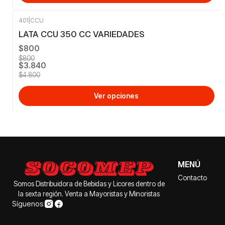
401
|
CCU
-20%
OFF
LATA CCU 350 CC VARIEDADES
$800
$800
$3.840
$4.800
Ver opciones
MENÚ
Contacto
Somos Distribuidora de Bebidas y Licores dentro de
la sexta región. Venta a Mayoristas y Minoristas
Síguenos