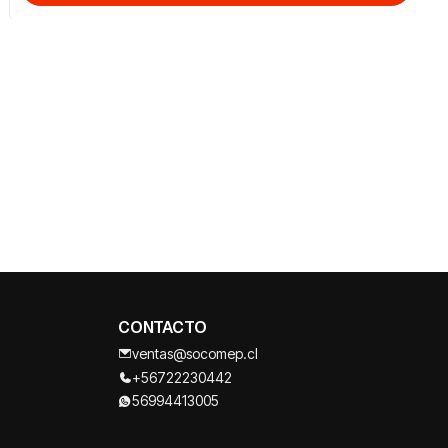
CONTACTO
ventas@socomep.cl
+56722230442
56994413005