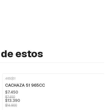
 de estos
4650
|
51
-10%
OFF
CACHAZA 51 965CC
$7.450
$7.450
$13.390
$14.900