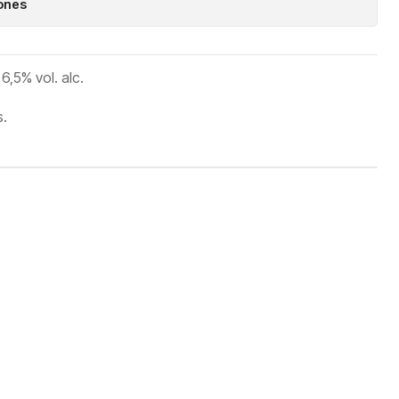
iones
,5% vol. alc.
s.