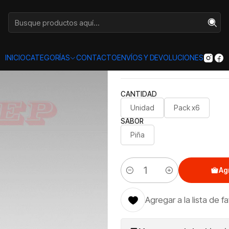
Inicio
Categorías
VINOS
Lata Manquehuito 350cc
|
Lata Manq
INICIO
CATEGORÍAS
CONTACTO
ENVÍOS Y DEVOLUCIONES
CANTIDAD
Unidad
Pack x6
SABOR
Piña
Ag
Cantidad
Agregar a la lista de f