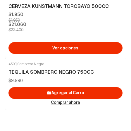
-10%
OFF
CERVEZA KUNSTMANN TOROBAYO 500CC
$1.950
$1.950
$21.060
$23.400
Ver opciones
4503
|
Sombrero Negro
TEQUILA SOMBRERO NEGRO 750CC
$9.990
Agregar al Carro
Comprar ahora