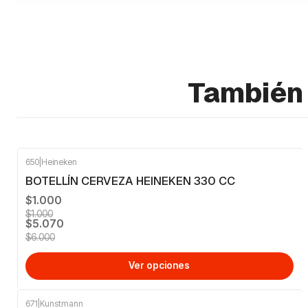
También 
650
|
Heineken
-16%
OFF
BOTELLÍN CERVEZA HEINEKEN 330 CC
$1.000
$1.000
$5.070
$6.000
Ver opciones
671
|
Kunstmann