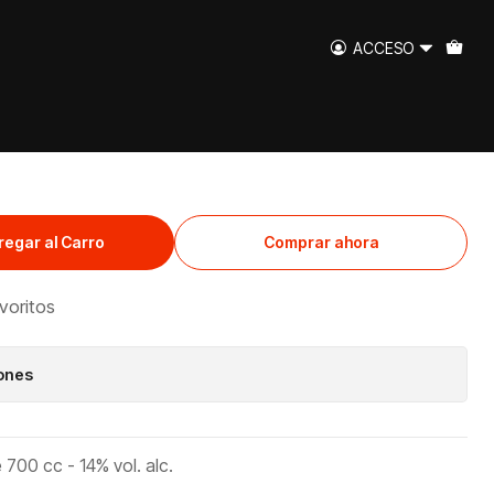
0cc
ACCESO
ono Campanario
regar al Carro
Comprar ahora
avoritos
iones
00 cc - 14% vol. alc.