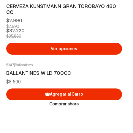
-10%
OFF
CERVEZA KUNSTMANN GRAN TOROBAYO 480
CC
$2.990
$2.990
$32.220
$35.880
Ver opciones
5347
|
Ballantines
BALLANTINES WILD 700CC
$8.500
Agregar al Carro
Comprar ahora