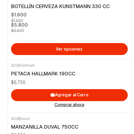
-9%
OFF
BOTELLÍN CERVEZA KUNSTMANN 330 CC
$1.600
$1.600
$5.800
$6.400
Ver opciones
5203
|
Hallmark
PETACA HALLMARK 190CC
$6.750
Agregar al Carro
Comprar ahora
6208
|
Duval
MANZANILLA DUVAL 750CC