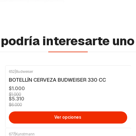
podría interesarte uno
652
|
Budweiser
-12%
OFF
BOTELLÍN CERVEZA BUDWEISER 330 CC
$1.000
$1.000
$5.310
$6.000
Ver opciones
677
|
Kunstmann