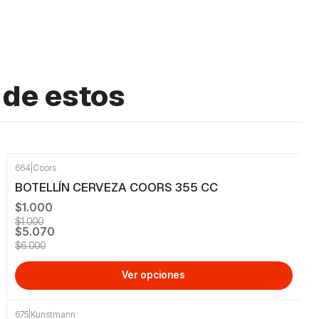
 de estos
664
|
Coors
-16%
OFF
BOTELLÍN CERVEZA COORS 355 CC
$1.000
$1.000
$5.070
$6.000
Ver opciones
675
|
Kunstmann