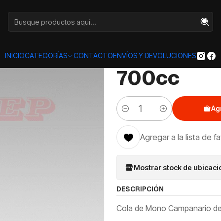
cio
Categorías
LICORES
CÓCTEL
Cola de Mono Campanario 70
|
Cola de M
INICIO
CATEGORÍAS
CONTACTO
ENVÍOS Y DEVOLUCIONES
700cc
Ag
Cantidad
Agregar a la lista de f
Mostrar stock de ubicac
DESCRIPCIÓN
Cola de Mono Campanario de 7