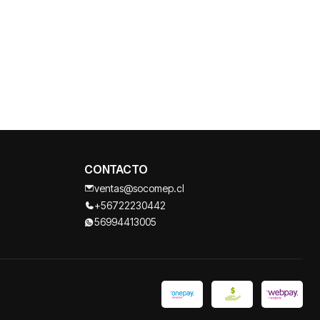
CONTACTO
ventas@socomep.cl
+56722230442
56994413005