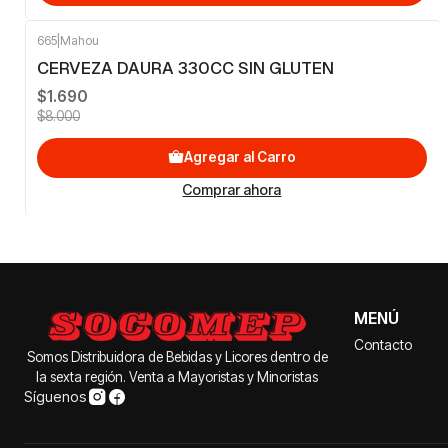
665
|
Mahou
-79%
OFF
CERVEZA DAURA 330CC SIN GLUTEN
$1.690
$8.000
Agregar al Carro
Comprar ahora
MENÚ
Contacto
Somos Distribuidora de Bebidas y Licores dentro de
la sexta región. Venta a Mayoristas y Minoristas
Síguenos