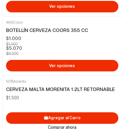
Ver opciones
664
|
Coors
-16%
OFF
BOTELLÍN CERVEZA COORS 355 CC
$1.000
$1.000
$5.070
$6.000
Ver opciones
537
|
Morenita
CERVEZA MALTA MORENITA 1.2LT RETORNABLE
$1.500
Agregar al Carro
Comprar ahora