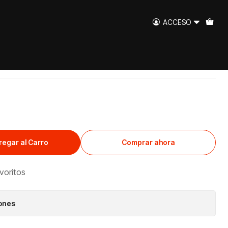
ACCESO
olbek Maqui 500cc
regar al Carro
Comprar ahora
avoritos
iones