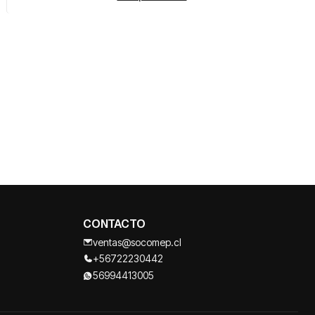
CONTACTO
ventas@socomep.cl
+56722230442
56994413005