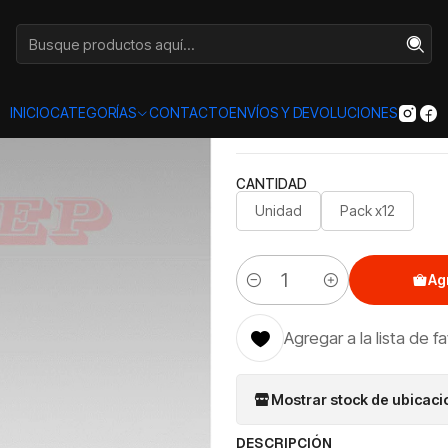
Inicio
Categorías
CERVEZAS
Cerveza Dolbek Maqui 500cc
|
Cerveza D
INICIO
CATEGORÍAS
CONTACTO
ENVÍOS Y DEVOLUCIONES
CANTIDAD
Unidad
Pack x12
Ag
Cantidad
Agregar a la lista de f
Mostrar stock de ubicac
DESCRIPCIÓN