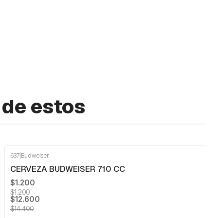
 de estos
637
|
Budweiser
-13%
OFF
CERVEZA BUDWEISER 710 CC
$1.200
$1.200
$12.600
$14.400