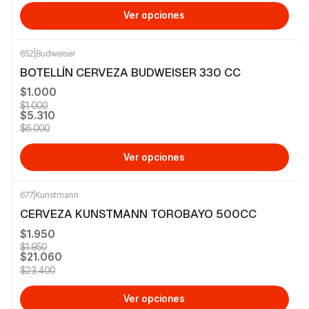
Ver opciones
652
|
Budweiser
-12%
OFF
BOTELLÍN CERVEZA BUDWEISER 330 CC
$1.000
$1.000
$5.310
$6.000
Ver opciones
677
|
Kunstmann
-10%
OFF
CERVEZA KUNSTMANN TOROBAYO 500CC
$1.950
$1.950
$21.060
$23.400
Ver opciones