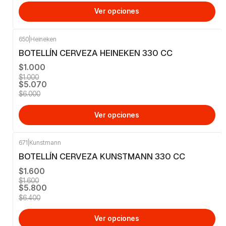
Ver opciones
650
|
Heineken
-16%
OFF
BOTELLÍN CERVEZA HEINEKEN 330 CC
$1.000
$1.000
$5.070
$6.000
Ver opciones
671
|
Kunstmann
-9%
OFF
BOTELLÍN CERVEZA KUNSTMANN 330 CC
$1.600
$1.600
$5.800
$6.400
Ver opciones