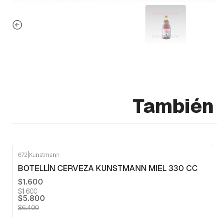
También 
672
|
Kunstmann
-9%
OFF
BOTELLÍN CERVEZA KUNSTMANN MIEL 330 CC
$1.600
$1.600
$5.800
$6.400