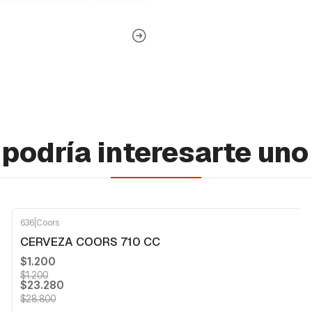
podría interesarte uno
636
|
Coors
-19%
OFF
CERVEZA COORS 710 CC
$1.200
$1.200
$23.280
$28.800