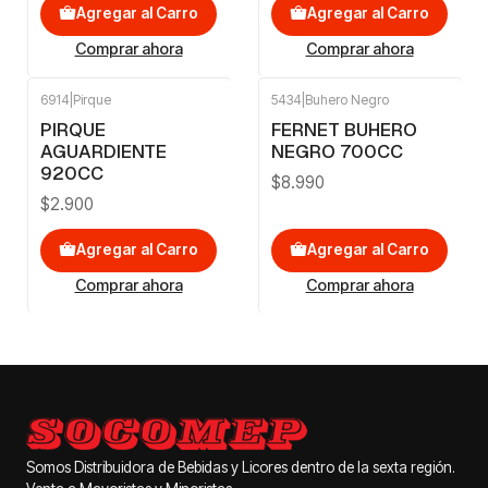
Agregar al Carro
Agregar al Carro
Comprar ahora
Comprar ahora
6914
|
Pirque
5434
|
Buhero Negro
PIRQUE
FERNET BUHERO
AGUARDIENTE
NEGRO 700CC
920CC
$8.990
$2.900
Agregar al Carro
Agregar al Carro
Comprar ahora
Comprar ahora
Somos Distribuidora de Bebidas y Licores dentro de la sexta región.