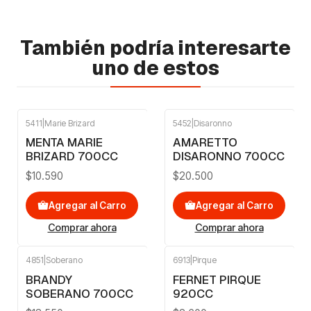
También podría interesarte
uno de estos
5411
|
Marie Brizard
5452
|
Disaronno
MENTA MARIE
AMARETTO
BRIZARD 700CC
DISARONNO 700CC
$10.590
$20.500
Agregar al Carro
Agregar al Carro
Comprar ahora
Comprar ahora
4851
|
Soberano
6913
|
Pirque
BRANDY
FERNET PIRQUE
SOBERANO 700CC
920CC