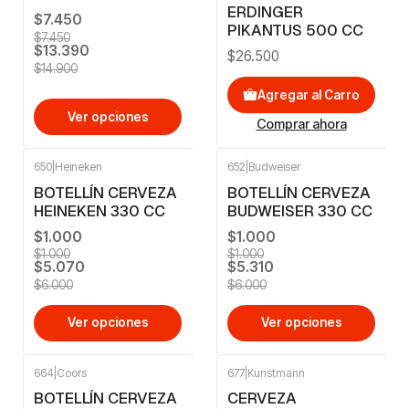
ERDINGER
$7.450
PIKANTUS 500 CC
$7.450
$13.390
$26.500
$14.900
Agregar al Carro
Ver opciones
Comprar ahora
650
|
Heineken
652
|
Budweiser
-16%
OFF
-12%
OFF
BOTELLÍN CERVEZA
BOTELLÍN CERVEZA
HEINEKEN 330 CC
BUDWEISER 330 CC
$1.000
$1.000
$1.000
$1.000
$5.070
$5.310
$6.000
$6.000
Ver opciones
Ver opciones
664
|
Coors
677
|
Kunstmann
-16%
OFF
-10%
OFF
BOTELLÍN CERVEZA
CERVEZA