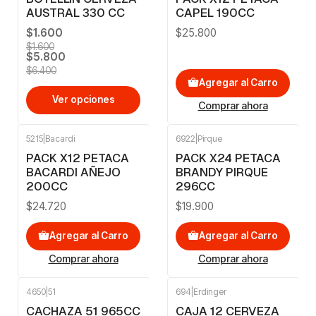
AUSTRAL 330 CC
CAPEL 190CC
$1.600
$25.800
$1.600
$5.800
$6.400
Agregar al Carro
Ver opciones
Comprar ahora
5215
|
Bacardi
6922
|
Pirque
PACK X12 PETACA
PACK X24 PETACA
BACARDI AÑEJO
BRANDY PIRQUE
200CC
296CC
$24.720
$19.900
Agregar al Carro
Agregar al Carro
Comprar ahora
Comprar ahora
4650
|
51
694
|
Erdinger
-10%
OFF
CACHAZA 51 965CC
CAJA 12 CERVEZA