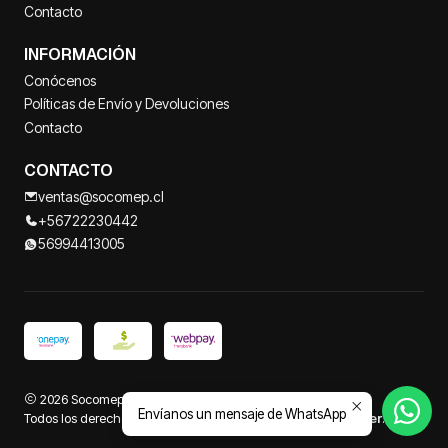
Contacto
INFORMACIÓN
Conócenos
Políticas de Envío y Devoluciones
Contacto
CONTACTO
ventas@socomep.cl
+56722230442
56994413005
2026 Socomep.
Envíanos un mensaje de WhatsApp
Todos los derechos reservados.
Desarrollado por Jumpseller
.