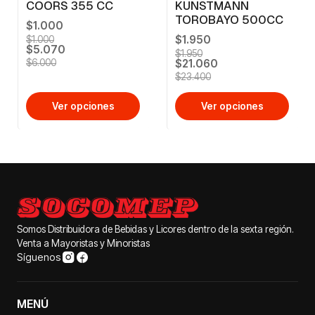
COORS 355 CC
KUNSTMANN
TOROBAYO 500CC
$1.000
$1.950
$1.000
$5.070
$1.950
$21.060
$6.000
$23.400
Ver opciones
Ver opciones
Somos Distribuidora de Bebidas y Licores dentro de la sexta región.
Venta a Mayoristas y Minoristas
Síguenos
MENÚ