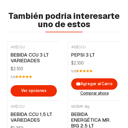
También podría interesarte
uno de estos
461
|
CCU
463
|
CCU
BEBIDA CCU 3 LT
PEPSI 3 LT
VARIEDADES
$2.100
$2.100
5.0
5.0
Agregar al Carro
Ver opciones
Comprar ahora
431
|
CCU
832
|
MR. Big
-7%
OFF
BEBIDA CCU 1,5 LT
BEBIDA
VARIEDADES
ENERGÉTICA MR.
BIG 2.5 LT