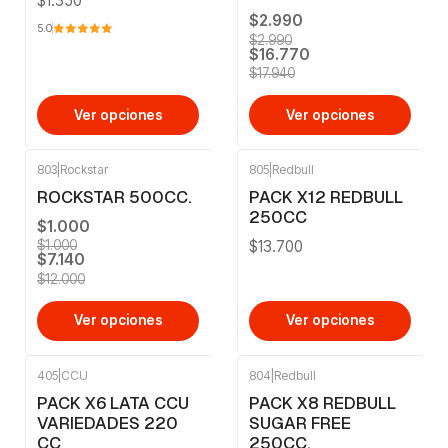
$1.350
$2.990
5.0
$2.990
$16.770
$17.940
Ver opciones
Ver opciones
803
|
Rockstar
805
|
Redbull
-41%
OFF
ROCKSTAR 500CC.
PACK X12 REDBULL
250CC
$1.000
$13.700
$1.000
$7.140
$12.000
Ver opciones
Ver opciones
405
|
CCU
804
|
Redbull
PACK X6 LATA CCU
PACK X8 REDBULL
VARIEDADES 220
SUGAR FREE
CC
250CC.