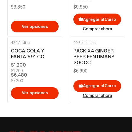
$3.850
$9.950
Agregar al Carro
Ver opciones
Comprar ahora
420
|
Andina
90
|
Fentimans
-10%
OFF
COCA COLA Y
PACK X4 GINGER
FANTA 591 CC
BEER FENTIMANS
200CC
$1.200
$6.990
$1.200
$6.480
$7.200
Agregar al Carro
Ver opciones
Comprar ahora