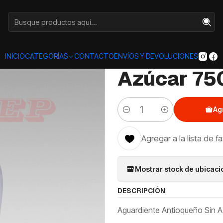
Categorías
LICORES
OTROS
Aguardiente Antioqueño Sin Azúcar
|
Aguardien
INICIO
CATEGORÍAS
CONTACTO
ENVÍOS Y DEVOLUCIONES
Azúcar 75
Ag
Cantidad
Agregar a la lista de f
Mostrar stock de ubicac
DESCRIPCIÓN
Aguardiente Antioqueño Sin A