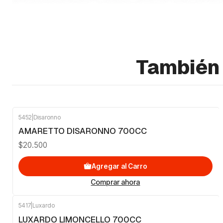
También 
5452
|
Disaronno
AMARETTO DISARONNO 700CC
$20.500
Agregar al Carro
Comprar ahora
5417
|
Luxardo
LUXARDO LIMONCELLO 700CC