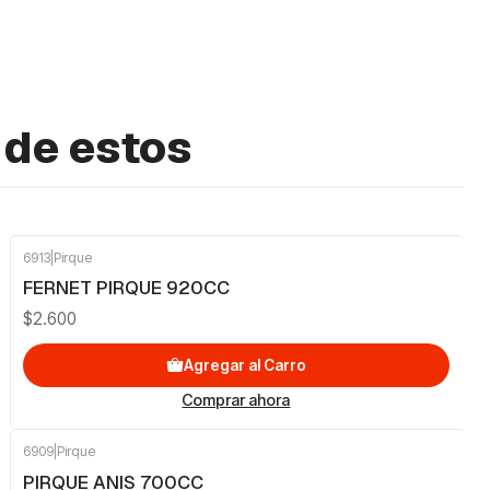
 de estos
6913
|
Pirque
FERNET PIRQUE 920CC
$2.600
Agregar al Carro
Comprar ahora
6909
|
Pirque
PIRQUE ANIS 700CC