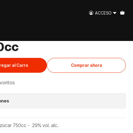
 750cc
ACCESO
te Antioqueño Sin
0cc
regar al Carro
Comprar ahora
avoritos
iones
zúcar 750cc - 29% vol. alc.