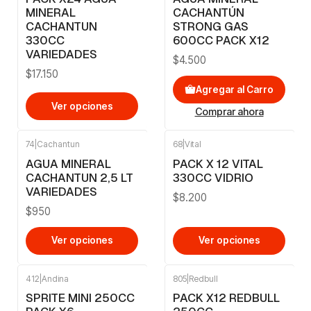
MINERAL
CACHANTÚN
CACHANTUN
STRONG GAS
330CC
600CC PACK X12
VARIEDADES
$4.500
$17.150
Agregar al Carro
Ver opciones
Comprar ahora
74
|
Cachantun
68
|
Vital
AGUA MINERAL
PACK X 12 VITAL
CACHANTUN 2,5 LT
330CC VIDRIO
VARIEDADES
$8.200
$950
Ver opciones
Ver opciones
412
|
Andina
805
|
Redbull
SPRITE MINI 250CC
PACK X12 REDBULL