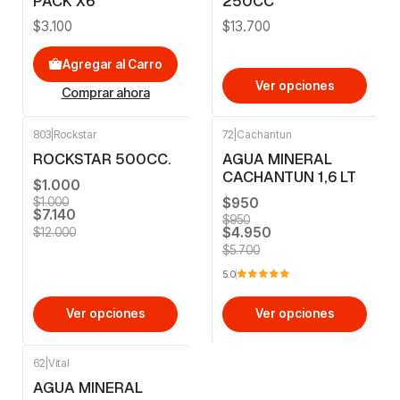
PACK X6
250CC
$3.100
$13.700
Agregar al Carro
Ver opciones
Comprar ahora
803
|
Rockstar
72
|
Cachantun
-41%
OFF
-13%
OFF
ROCKSTAR 500CC.
AGUA MINERAL
CACHANTUN 1,6 LT
$1.000
$950
$1.000
$7.140
$950
$4.950
$12.000
$5.700
5.0
Ver opciones
Ver opciones
62
|
Vital
-13%
OFF
AGUA MINERAL