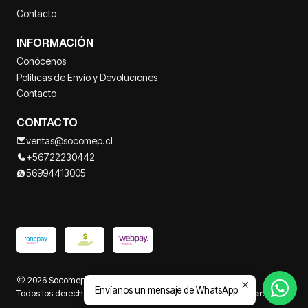
Contacto
INFORMACIÓN
Conócenos
Políticas de Envío y Devoluciones
Contacto
CONTACTO
ventas@socomep.cl
+56722230442
56994413005
2026 Socomep.
Envíanos un mensaje de WhatsApp
Todos los derechos reservados.
Desarrollado por Jumpseller
.