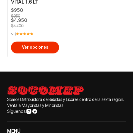
VITAL 1,6 LT
$950
$950
$4.950
$5.700
5.0
Ver opciones
Somos Distribuidora de Bebidas y Licores dentro de la sexta región.
Venta a Mayoristas y Minoristas
Síguenos
MENÚ