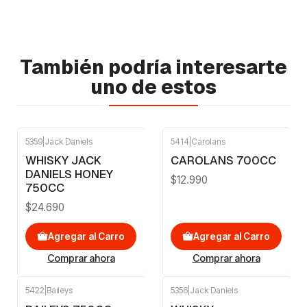
También podría interesarte
uno de estos
5359
|
Jack Daniels
5414
|
Carolans
WHISKY JACK
CAROLANS 700CC
DANIELS HONEY
$12.990
750CC
$24.690
Agregar al Carro
Agregar al Carro
Comprar ahora
Comprar ahora
5422
|
Baileys
5356
|
Jack Daniels