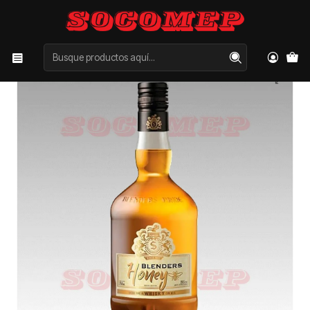
Inicio
Categorías
LICORES
WHISKY
Whisky Blenders Honey 750cc