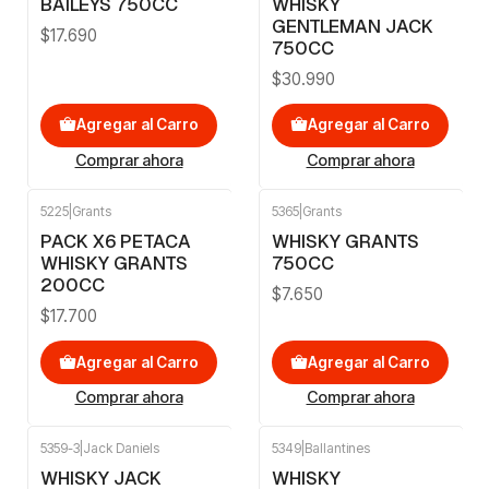
BAILEYS 750CC
WHISKY
GENTLEMAN JACK
$17.690
750CC
$30.990
Agregar al Carro
Agregar al Carro
Comprar ahora
Comprar ahora
5225
|
Grants
5365
|
Grants
PACK X6 PETACA
WHISKY GRANTS
WHISKY GRANTS
750CC
200CC
$7.650
$17.700
Agregar al Carro
Agregar al Carro
Comprar ahora
Comprar ahora
5359-3
|
Jack Daniels
5349
|
Ballantines
WHISKY JACK
WHISKY