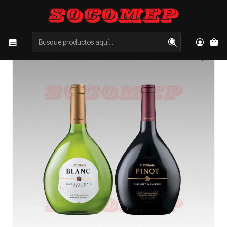
Inicio
Categorías
VINOS
INDIVIDUAL
Undurraga Pinot - Blanc 375cc