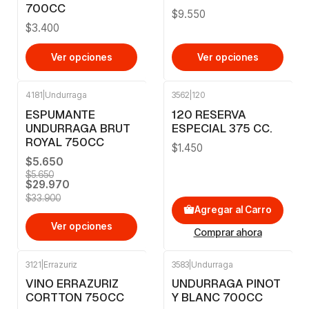
700CC
$9.550
$3.400
Ver opciones
Ver opciones
4181
|
Undurraga
3562
|
120
-12%
OFF
ESPUMANTE
120 RESERVA
UNDURRAGA BRUT
ESPECIAL 375 CC.
ROYAL 750CC
$1.450
$5.650
$5.650
$29.970
$33.900
Agregar al Carro
Ver opciones
Comprar ahora
3121
|
Errazuriz
3583
|
Undurraga
-10%
OFF
VINO ERRAZURIZ
UNDURRAGA PINOT
CORTTON 750CC
Y BLANC 700CC