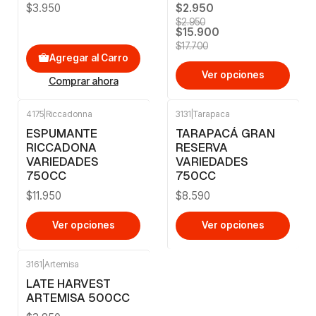
$3.950
$2.950
$2.950
$15.900
$17.700
Agregar al Carro
Ver opciones
Comprar ahora
4175
|
Riccadonna
3131
|
Tarapaca
ESPUMANTE
TARAPACÁ GRAN
RICCADONA
RESERVA
VARIEDADES
VARIEDADES
750CC
750CC
$11.950
$8.590
Ver opciones
Ver opciones
3161
|
Artemisa
LATE HARVEST
ARTEMISA 500CC