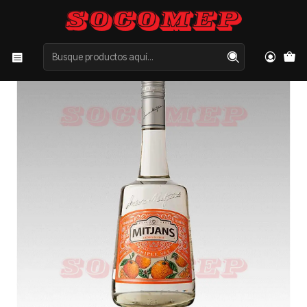
Inicio
Categorías
LICORES
OTROS
Triple Sec Mitjans