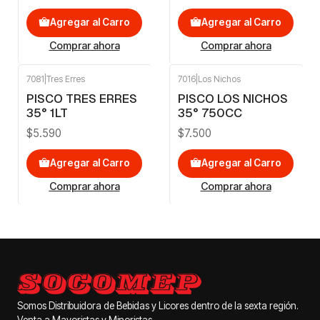
Agregar al Carro
Agregar al Carro
Comprar ahora
Comprar ahora
7081
|
Tres Erres
7016
|
Los Nichos
PISCO TRES ERRES
PISCO LOS NICHOS
35° 1LT
35° 750CC
$5.590
$7.500
Agregar al Carro
Agregar al Carro
Comprar ahora
Comprar ahora
Somos Distribuidora de Bebidas y Licores dentro de la sexta región.
Venta a Mayoristas y Minoristas