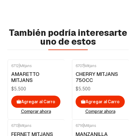
También podría interesarte
uno de estos
6712
|
Mitjans
6707
|
Mitjans
AMARETTO
CHERRY MITJANS
MITJANS
750CC
$5.500
$5.500
Agregar al Carro
Agregar al Carro
Comprar ahora
Comprar ahora
6713
|
Mitjans
6716
|
Mitjans
FERNET MITJANS
MANZANILLA