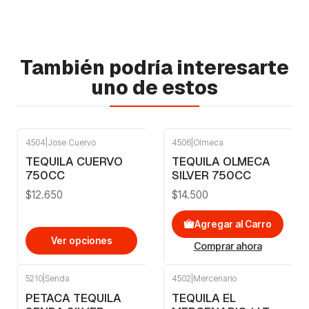
También podría interesarte
uno de estos
4504
|
Jose Cuervo
4506
|
Olmeca
TEQUILA CUERVO
TEQUILA OLMECA
750CC
SILVER 750CC
$12.650
$14.500
Agregar al Carro
Ver opciones
Comprar ahora
5210
|
Senda
4502
|
Mercenario
PETACA TEQUILA
TEQUILA EL