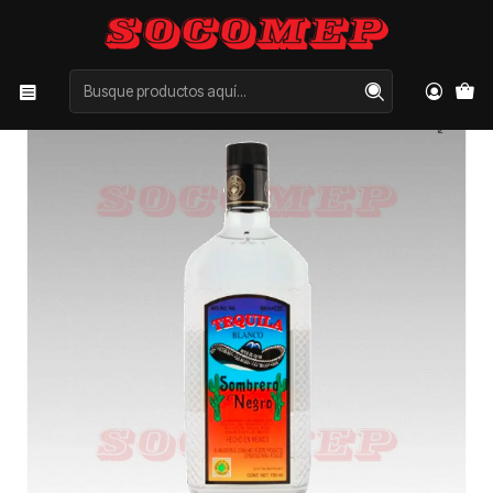
Inicio
Categorías
LICORES
TEQUILAS
Tequila Sombrero Negro 750cc