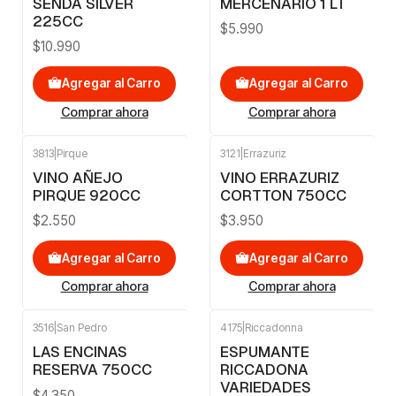
SENDA SILVER
MERCENARIO 1 LT
225CC
$5.990
$10.990
Agregar al Carro
Agregar al Carro
Comprar ahora
Comprar ahora
3813
|
Pirque
3121
|
Errazuriz
VINO AÑEJO
VINO ERRAZURIZ
PIRQUE 920CC
CORTTON 750CC
$2.550
$3.950
Agregar al Carro
Agregar al Carro
Comprar ahora
Comprar ahora
3516
|
San Pedro
4175
|
Riccadonna
LAS ENCINAS
ESPUMANTE
RESERVA 750CC
RICCADONA
VARIEDADES
$4.350