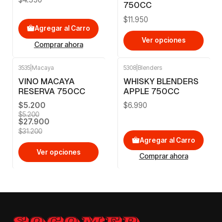
750CC
$11.950
Agregar al Carro
Ver opciones
Comprar ahora
3535
|
Macaya
5308
|
Blenders
-11%
OFF
VINO MACAYA
WHISKY BLENDERS
RESERVA 750CC
APPLE 750CC
$5.200
$6.990
$5.200
$27.900
$31.200
Agregar al Carro
Ver opciones
Comprar ahora