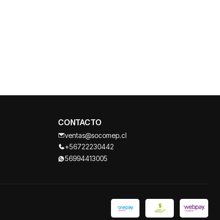
CONTACTO
ventas@socomep.cl
+56722230442
56994413005