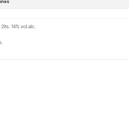
iones
lts. 14% vol.alc.
s.