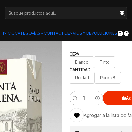
Inicio
Categorías
VINOS
CAJA
Santa Helena 2lts.
|
Santa Hele
INICIO
CATEGORÍAS
CONTACTO
ENVÍOS Y DEVOLUCIONES
CEPA
Blanco
Tinto
CANTIDAD
Unidad
Pack x8
Ag
Cantidad
Agregar a la lista de f