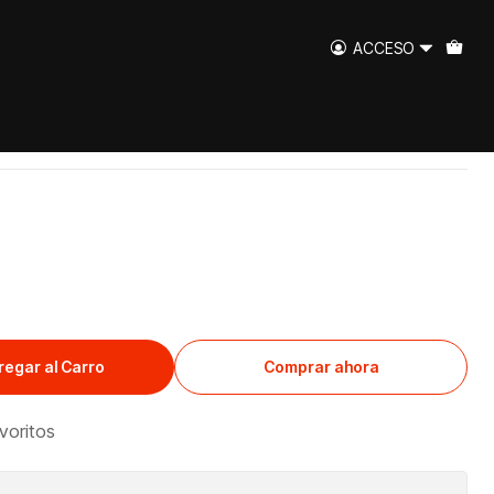
ACCESO
na 2lts.
regar al Carro
Comprar ahora
avoritos