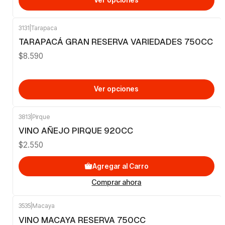
Ver opciones
3131
|
Tarapaca
TARAPACÁ GRAN RESERVA VARIEDADES 750CC
$8.590
Ver opciones
3813
|
Pirque
VINO AÑEJO PIRQUE 920CC
$2.550
Agregar al Carro
Comprar ahora
3535
|
Macaya
-11%
OFF
VINO MACAYA RESERVA 750CC