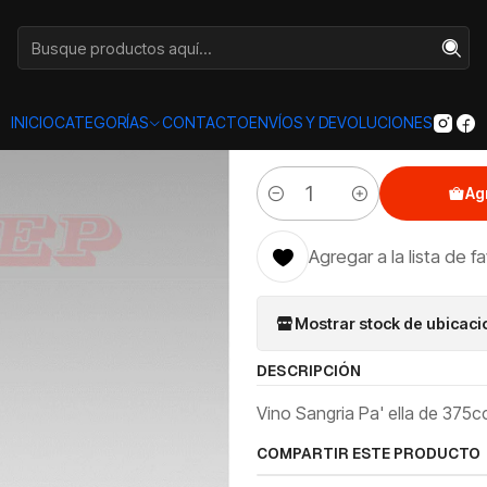
Inicio
Categorías
VINOS
Sangria Pa' ella
|
Sangria Pa'
INICIO
CATEGORÍAS
CONTACTO
ENVÍOS Y DEVOLUCIONES
Ag
Cantidad
Agregar a la lista de f
Mostrar stock de ubicac
DESCRIPCIÓN
Vino Sangria Pa' ella de 375cc
COMPARTIR ESTE PRODUCTO