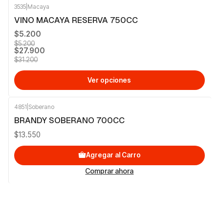
3535
|
Macaya
-11%
OFF
VINO MACAYA RESERVA 750CC
$5.200
$5.200
$27.900
$31.200
Ver opciones
4851
|
Soberano
BRANDY SOBERANO 700CC
$13.550
Agregar al Carro
Comprar ahora