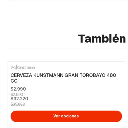
También 
675
|
Kunstmann
-10%
OFF
CERVEZA KUNSTMANN GRAN TOROBAYO 480
CC
$2.990
$2.990
$32.220
$35.880
Ver opciones