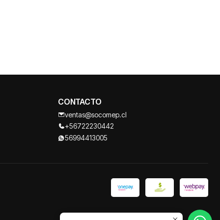
CONTACTO
ventas@socomep.cl
+56722230442
56994413005