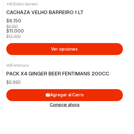
4651
|
Velho Barreiro
-11%
OFF
CACHAZA VELHO BARREIRO 1 LT
$6.150
$6.150
$11.000
$12.300
Ver opciones
90
|
Fentimans
PACK X4 GINGER BEER FENTIMANS 200CC
$6.990
Agregar al Carro
Comprar ahora