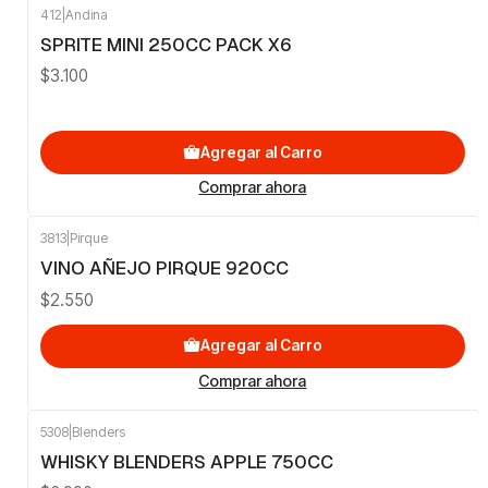
412
|
Andina
SPRITE MINI 250CC PACK X6
$3.100
Agregar al Carro
Comprar ahora
3813
|
Pirque
VINO AÑEJO PIRQUE 920CC
$2.550
Agregar al Carro
Comprar ahora
5308
|
Blenders
WHISKY BLENDERS APPLE 750CC