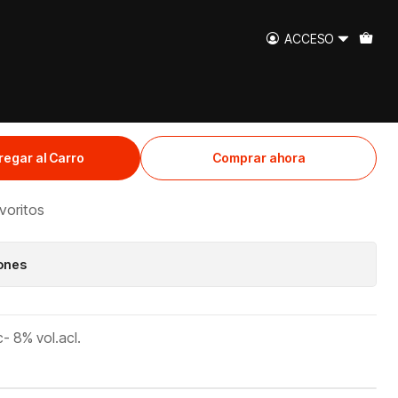
ACCESO
 ella
regar al Carro
Comprar ahora
avoritos
iones
- 8% vol.acl.