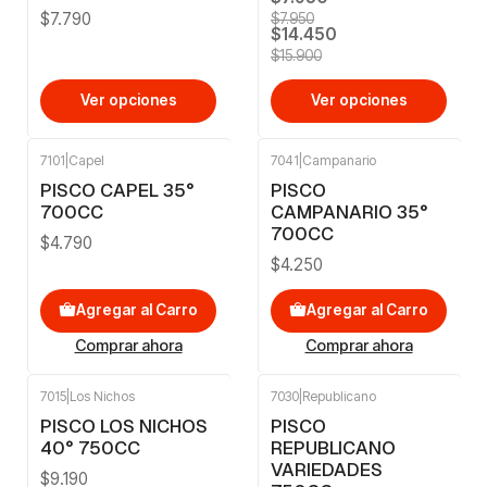
$7.790
$7.950
$14.450
$15.900
Ver opciones
Ver opciones
7101
|
Capel
7041
|
Campanario
PISCO CAPEL 35°
PISCO
700CC
CAMPANARIO 35°
700CC
$4.790
$4.250
Agregar al Carro
Agregar al Carro
Comprar ahora
Comprar ahora
7015
|
Los Nichos
7030
|
Republicano
PISCO LOS NICHOS
PISCO
40° 750CC
REPUBLICANO
VARIEDADES
$9.190