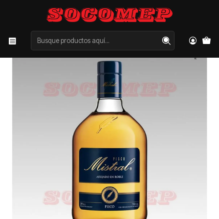
Inicio
Categorías
LICORES
PISCO
Pisco Mistral 35° 750cc