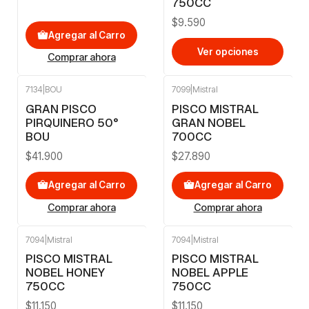
750CC
$9.590
Agregar al Carro
Ver opciones
Comprar ahora
7134
|
BOU
7099
|
Mistral
GRAN PISCO
PISCO MISTRAL
PIRQUINERO 50°
GRAN NOBEL
BOU
700CC
$41.900
$27.890
Agregar al Carro
Agregar al Carro
Comprar ahora
Comprar ahora
7094
|
Mistral
7094
|
Mistral
PISCO MISTRAL
PISCO MISTRAL
NOBEL HONEY
NOBEL APPLE
750CC
750CC
$11.150
$11.150