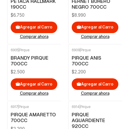
PETACA HALLMARK
FERNET BUHERO
190CC
NEGRO 700CC
$6.750
$8.990
Agregar al Carro
Agregar al Carro
Comprar ahora
Comprar ahora
6905
|
Pirque
6909
|
Pirque
BRANDY PIRQUE
PIRQUE ANIS
700CC
700CC
$2.500
$2.200
Agregar al Carro
Agregar al Carro
Comprar ahora
Comprar ahora
6917
|
Pirque
6914
|
Pirque
PIRQUE AMARETTO
PIRQUE
700CC
AGUARDIENTE
920CC
$2.200