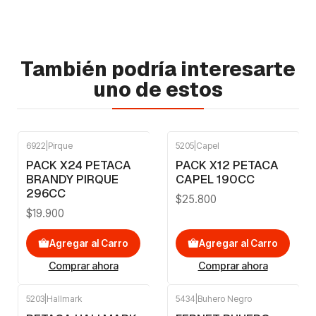
También podría interesarte
uno de estos
6922
|
Pirque
5205
|
Capel
PACK X24 PETACA
PACK X12 PETACA
BRANDY PIRQUE
CAPEL 190CC
296CC
$25.800
$19.900
Agregar al Carro
Agregar al Carro
Comprar ahora
Comprar ahora
5203
|
Hallmark
5434
|
Buhero Negro