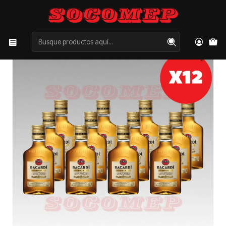
Inicio
Categorías
LICORES
RON
Pack x12 Petaca Bacardi Añejo 200cc