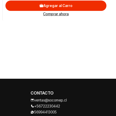
Agregar al Carro
Comprar ahora
CONTACTO
ventas@socomep.cl
+56722230442
56994413005