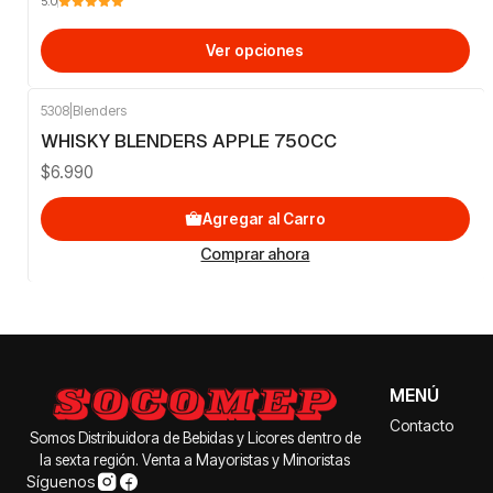
5.0
Ver opciones
5308
|
Blenders
WHISKY BLENDERS APPLE 750CC
$6.990
Agregar al Carro
Comprar ahora
MENÚ
Contacto
Somos Distribuidora de Bebidas y Licores dentro de
la sexta región. Venta a Mayoristas y Minoristas
Síguenos