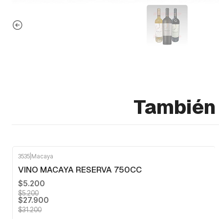
También 
3535
|
Macaya
-11%
OFF
VINO MACAYA RESERVA 750CC
$5.200
$5.200
$27.900
$31.200