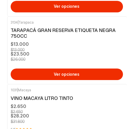
Ver opciones
3134
|
Tarapaca
-10%
OFF
TARAPACÁ GRAN RESERVA ETIQUETA NEGRA
750CC
$13.000
$13.000
$23.500
$26.000
Ver opciones
1031
|
Macaya
-11%
OFF
VINO MACAYA LITRO TINTO
$2.650
$2.650
$28.200
$31.800