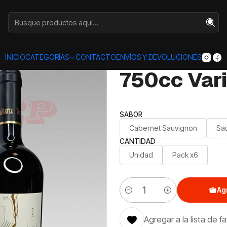
Categorías
VINOS
750
Merced del Maipo Reserva 750cc Varie
|
Merced de
INICIO
CATEGORÍAS
CONTACTO
ENVÍOS Y DEVOLUCIONES
750cc Var
SABOR
Cabernet Sauvignon
Sa
CANTIDAD
Unidad
Pack x6
Ag
Cantidad
Agregar a la lista de f