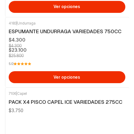
Ver opciones
4183
|
Undurraga
-10%
OFF
ESPUMANTE UNDURRAGA VARIEDADES 750CC
$4.300
$4.300
$23.100
$25.800
5.0
Ver opciones
7106
|
Capel
PACK X4 PISCO CAPEL ICE VARIEDADES 275CC
$3.750