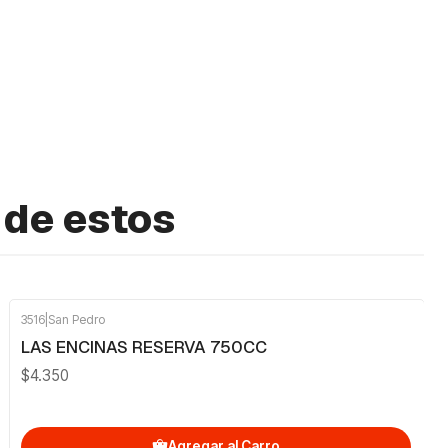
 de estos
3516
|
San Pedro
LAS ENCINAS RESERVA 750CC
$4.350
Agregar al Carro