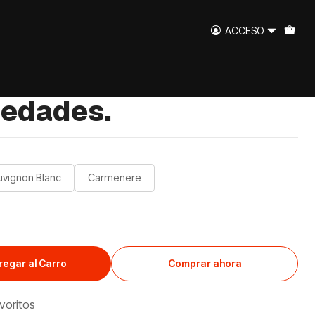
dades.
ACCESO
l Maipo Reserva
iedades.
uvignon Blanc
Carmenere
regar al Carro
Comprar ahora
avoritos