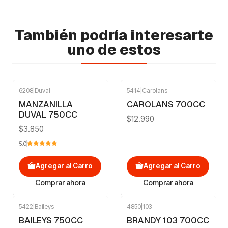
También podría interesarte
uno de estos
6208
|
Duval
5414
|
Carolans
MANZANILLA
CAROLANS 700CC
DUVAL 750CC
$12.990
$3.850
5.0
Agregar al Carro
Agregar al Carro
Comprar ahora
Comprar ahora
5422
|
Baileys
4850
|
103
BAILEYS 750CC
BRANDY 103 700CC