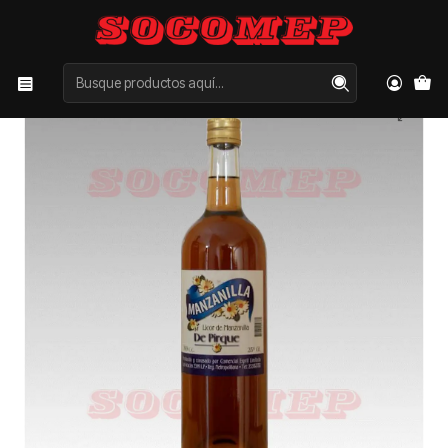
Inicio
Categorías
LICORES
OTROS
Manzanilla Pirque 750cc