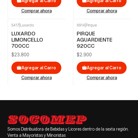
Agregar al Carro
Agregar al Carro
Comprar ahora
Comprar ahora
5417
|
Luxardo
6914
|
Pirque
LUXARDO
PIRQUE
LIMONCELLO
AGUARDIENTE
700CC
920CC
$23.800
$2.900
Agregar al Carro
Agregar al Carro
Comprar ahora
Comprar ahora
Somos Distribuidora de Bebidas y Licores dentro de la sexta región.
Venta a Mayoristas y Minoristas