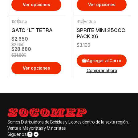
Ver opciones
Ver opciones
1511
|
Gato
412
|
Andina
-10%
OFF
GATO 1LT TETRA
SPRITE MINI 250CC
PACK X6
$2.650
$3.100
$2.650
$28.680
$31.800
Agregar al Carro
Ver opciones
Comprar ahora
Somos Distribuidora de Bebidas y Licores dentro de la sexta región.
Venta a Mayoristas y Minoristas
Síguenos