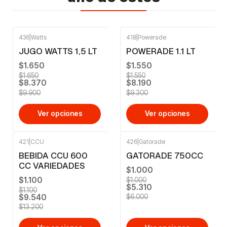
436
|
Watts
418
|
Powerade
-15%
OFF
-12%
OFF
JUGO WATTS 1,5 LT
POWERADE 1.1 LT
$1.650
$1.550
$1.650
$1.550
$8.370
$8.190
$9.900
$9.300
Ver opciones
Ver opciones
421
|
CCU
426
|
Gatorade
-28%
OFF
-12%
OFF
BEBIDA CCU 600
GATORADE 750CC
CC VARIEDADES
$1.000
$1.100
$1.000
$5.310
$1.100
$9.540
$6.000
$13.200