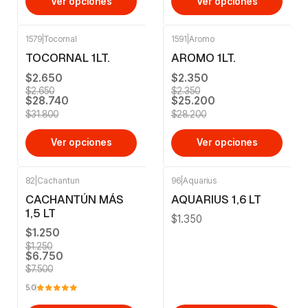
Ver opciones
Ver opciones
1579
|
Tocornal
1591
|
Aromo
-10%
OFF
-11%
OFF
TOCORNAL 1LT.
AROMO 1LT.
$2.650
$2.350
$2.650
$2.350
$28.740
$25.200
$31.800
$28.200
Ver opciones
Ver opciones
82
|
Cachantun
96
|
Aquarius
-10%
OFF
CACHANTÚN MÁS
AQUARIUS 1,6 LT
1,5 LT
$1.350
$1.250
$1.250
$6.750
$7.500
5.0