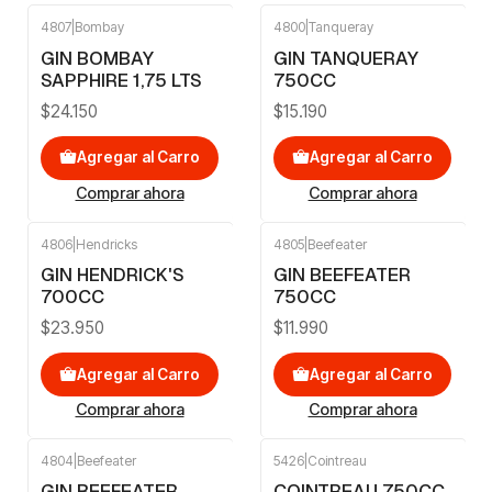
4807
|
Bombay
4800
|
Tanqueray
GIN BOMBAY
GIN TANQUERAY
SAPPHIRE 1,75 LTS
750CC
$24.150
$15.190
Agregar al Carro
Agregar al Carro
Comprar ahora
Comprar ahora
4806
|
Hendricks
4805
|
Beefeater
GIN HENDRICK'S
GIN BEEFEATER
700CC
750CC
$23.950
$11.990
Agregar al Carro
Agregar al Carro
Comprar ahora
Comprar ahora
4804
|
Beefeater
5426
|
Cointreau
GIN BEEFEATER
COINTREAU 750CC