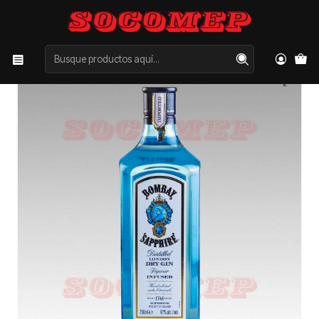
Inicio
Categorías
LICORES
GIN
Gin Bombay Sapphire 750cc