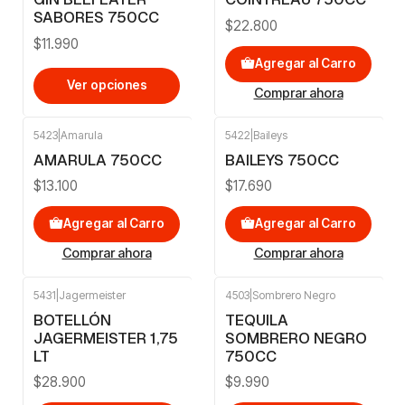
SABORES 750CC
$22.800
$11.990
Agregar al Carro
Ver opciones
Comprar ahora
5423
|
Amarula
5422
|
Baileys
AMARULA 750CC
BAILEYS 750CC
$13.100
$17.690
Agregar al Carro
Agregar al Carro
Comprar ahora
Comprar ahora
5431
|
Jagermeister
4503
|
Sombrero Negro
BOTELLÓN
TEQUILA
JAGERMEISTER 1,75
SOMBRERO NEGRO
LT
750CC
$28.900
$9.990