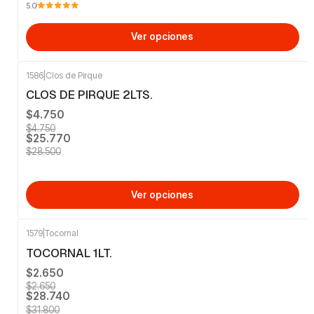
5.0
Ver opciones
1586
|
Clos de Pirque
-10%
OFF
CLOS DE PIRQUE 2LTS.
$4.750
$4.750
$25.770
$28.500
Ver opciones
1579
|
Tocornal
-10%
OFF
TOCORNAL 1LT.
$2.650
$2.650
$28.740
$31.800