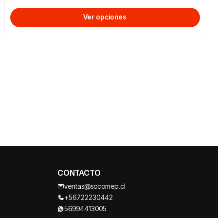
Ver opciones
CONTACTO
ventas@socomep.cl
+56722230442
56994413005