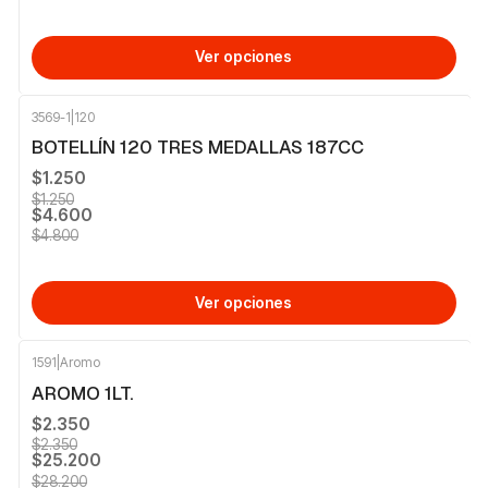
Ver opciones
3569-1
|
120
-4%
OFF
BOTELLÍN 120 TRES MEDALLAS 187CC
$1.250
$1.250
$4.600
$4.800
Ver opciones
1591
|
Aromo
-11%
OFF
AROMO 1LT.
$2.350
$2.350
$25.200
$28.200