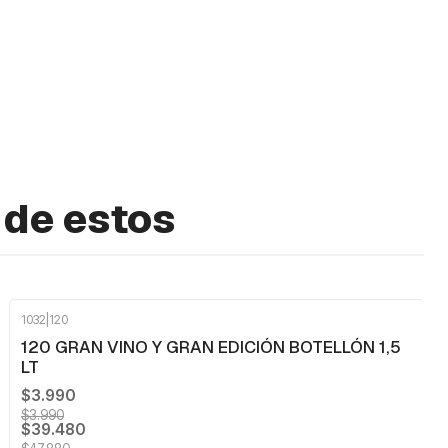
 de estos
1032
|
120
-10%
OFF
120 GRAN VINO Y GRAN EDICIÓN BOTELLÓN 1,5
LT
$3.990
$3.990
$39.480