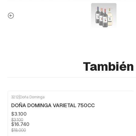
También 
3212
|
Doña Dominga
-7%
OFF
DOÑA DOMINGA VARIETAL 750CC
$3.100
$3.100
$16.740
$18.000