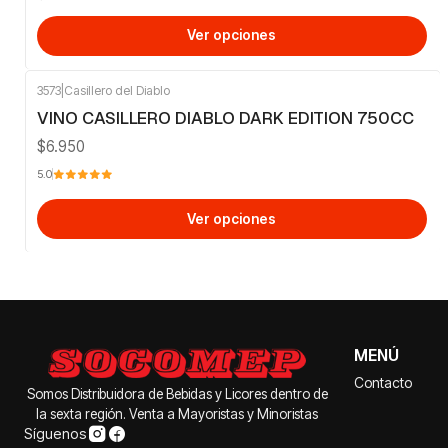
Ver opciones
3573
|
Casillero del Diablo
VINO CASILLERO DIABLO DARK EDITION 750CC
$6.950
5.0
Ver opciones
MENÚ
Contacto
Somos Distribuidora de Bebidas y Licores dentro de
la sexta región. Venta a Mayoristas y Minoristas
Síguenos