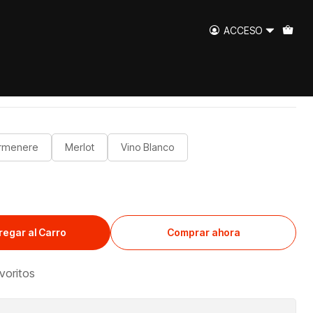
ACCESO
to 1,5 lt
rmenere
Merlot
Vino Blanco
regar al Carro
Comprar ahora
avoritos