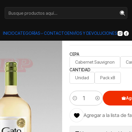
Inicio
Categorías
VINOS
FAMILIAR
Botellón Gato 1,5 lt
|
Botellón Ga
INICIO
CATEGORÍAS
CONTACTO
ENVÍOS Y DEVOLUCIONES
CEPA
Cabernet Sauvignon
Ca
CANTIDAD
Unidad
Pack x8
Ag
Cantidad
Agregar a la lista de f