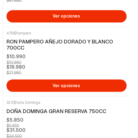
$47.880
Ver opciones
4756
|
Pampero
-9%
OFF
RON PAMPERO AÑEJO DORADO Y BLANCO
700CC
$10.990
$10.990
$19.980
$21.980
Ver opciones
3210
|
Doña Dominga
-9%
OFF
DOÑA DOMINGA GRAN RESERVA 750CC
$5.850
$5.850
$31.500
$34.500