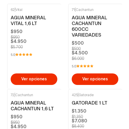
62
|
Vital
71
|
Cachantun
-13%
OFF
-25%
OFF
AGUA MINERAL
AGUA MINERAL
VITAL 1,6 LT
CACHANTUN
600CC
$950
VARIEDADES
$950
$4.950
$500
$5.700
$500
$4.500
5.0
$6.000
5.0
Ver opciones
Ver opciones
72
|
Cachantun
425
|
Gatorade
-13%
OFF
-16%
OFF
AGUA MINERAL
GATORADE 1 LT
CACHANTUN 1,6 LT
$1.350
$950
$1.350
$7.080
$950
$4.950
$8.400