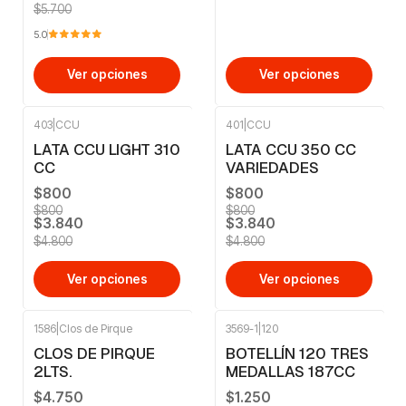
$5.700
5.0
Ver opciones
Ver opciones
403
|
CCU
401
|
CCU
-20%
OFF
-20%
OFF
LATA CCU LIGHT 310
LATA CCU 350 CC
CC
VARIEDADES
$800
$800
$800
$800
$3.840
$3.840
$4.800
$4.800
Ver opciones
Ver opciones
1586
|
Clos de Pirque
3569-1
|
120
-10%
OFF
-4%
OFF
CLOS DE PIRQUE
BOTELLÍN 120 TRES
2LTS.
MEDALLAS 187CC
$4.750
$1.250