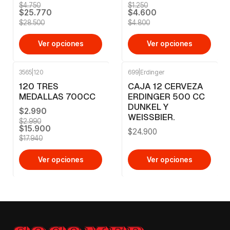
$4.750
$1.250
$25.770
$4.600
$28.500
$4.800
Ver opciones
Ver opciones
3565
|
120
699
|
Erdinger
-11%
OFF
120 TRES
CAJA 12 CERVEZA
MEDALLAS 700CC
ERDINGER 500 CC
DUNKEL Y
$2.990
WEISSBIER.
$2.990
$15.900
$24.900
$17.940
Ver opciones
Ver opciones